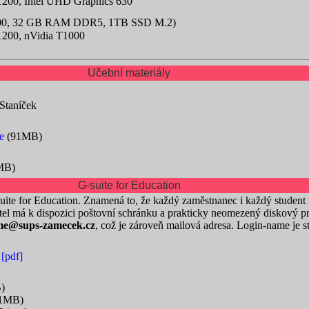
200, Intel UHD Graphics 630
-14700, 32 GB RAM DDR5, 1TB SSD M.2)
200, nVidia T1000
Učební materiály
 Staníček
e
(91MB)
MB)
G-suite for Education
e for Education. Znamená to, že každý zaměstnanec i každý student m
el má k dispozici poštovní schránku a prakticky neomezený diskový pr
me@sups-zamecek.cz
, což je zároveň mailová adresa. Login-name je st
)
[pdf]
)
.1MB)