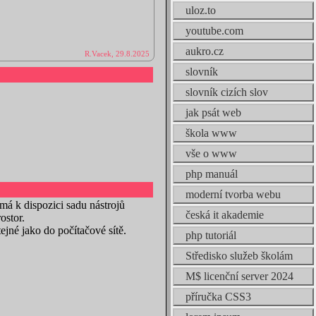
uloz.to
youtube.com
aukro.cz
R.Vacek, 29.8.2025
slovník
slovník cizích slov
jak psát web
škola www
vše o www
php manuál
moderní tvorba webu
á k dispozici sadu nástrojů
česká it akademie
ostor.
ejné jako do počítačové sítě.
php tutoriál
Středisko služeb školám
M$ licenční server 2024
příručka CSS3