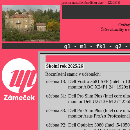
prostor na sdíleném disku user = 1220MB
Cvičný
Čtěte aktuality o 
g1
-
m1
-
fk1
-
g2
Školní rok 2025/26
Rozmístění stanic v učebnách:
učebna 13:
Dell Vostro 3681 SFF (Intel 
monitor AOC X24P1 24" 1920x1
učebna 31:
Dell Pro Slim Plus (Intel core
monitor Dell U2713HM 27" 256
učebna 33:
Dell Pro Slim Plus (Intel core
monitor Asus ProArt Professio
učebna P2:
Dell Optiplex 3080 (Intel i5