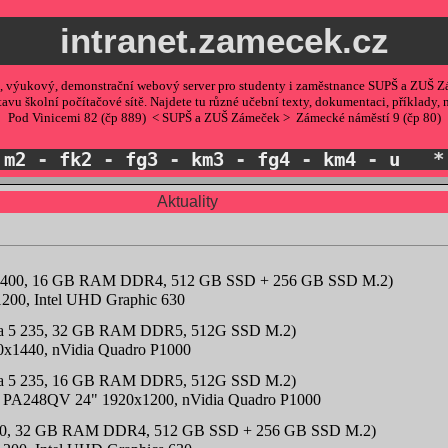
intranet.zamecek.cz
, výukový, demonstrační webový server pro studenty i zaměstnance SUPŠ a ZUŠ Z
stavu školní počítačové sítě. Najdete tu různé učební texty, dokumentaci, příklady, 
Pod Vinicemi 82 (čp 889) < SUPŠ a ZUŠ Zámeček > Zámecké náměstí 9 (čp 80)
-
m2
-
fk2
-
fg3
-
km3
-
fg4
-
km4
-
u
Aktuality
i5-10400, 16 GB RAM DDR4, 512 GB SSD + 256 GB SSD M.2)
200, Intel UHD Graphic 630
 ultra 5 235, 32 GB RAM DDR5, 512G SSD M.2)
0x1440, nVidia Quadro P1000
 ultra 5 235, 16 GB RAM DDR5, 512G SSD M.2)
nal PA248QV 24" 1920x1200, nVidia Quadro P1000
-10500, 32 GB RAM DDR4, 512 GB SSD + 256 GB SSD M.2)