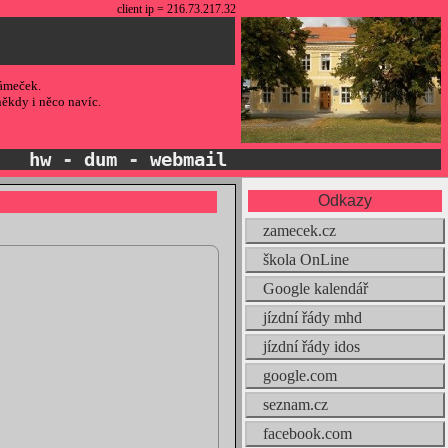
client ip = 216.73.217.32
ámeček.
někdy i něco navíc.
*
hw
-
dum
-
webmail
Odkazy
zamecek.cz
škola OnLine
Google kalendář
jízdní řády mhd
jízdní řády idos
google.com
seznam.cz
facebook.com