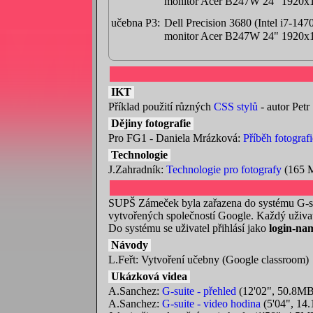
monitor Acer B247W 24" 1920x1
učebna P3:
Dell Precision 3680 (Intel i7
monitor Acer B247W 24" 1920x1
IKT
Příklad použití různých
CSS stylů
- autor Petr
Dějiny fotografie
Pro FG1 - Daniela Mrázková:
Příběh fotografi
Technologie
J.Zahradník:
Technologie pro fotografy
(165 
SUPŠ Zámeček byla zařazena do systému G-suit
vytvořených společností Google. Každý uživat
Do systému se uživatel přihlásí jako
login-na
Návody
L.Feřt: Vytvoření učebny (Google classroom
Ukázková videa
A.Sanchez:
G-suite - přehled
(12'02", 50.8MB
A.Sanchez:
G-suite - video hodina
(5'04", 14