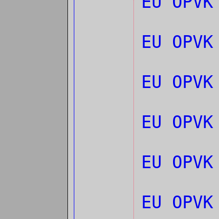
EU OPVK
EU OPV
EU OPVK
EU OPVK
EU OPVK
EU OPVK