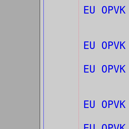
EU OPV
EU OPVK
EU OPVK
EU OPVK
EU OPVK