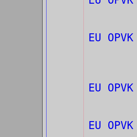
EU OPV
EU OPV
EU OPV