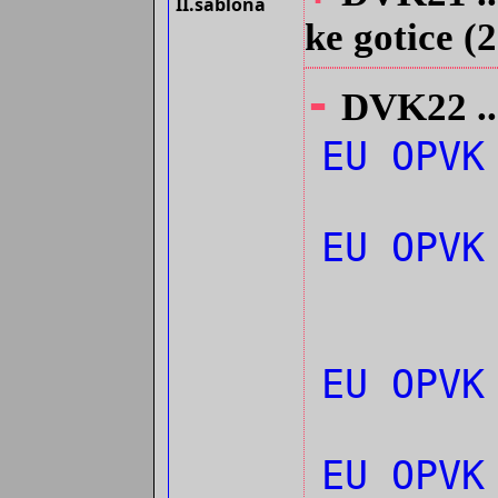
II.šablona
ke gotice (
-
DVK22 ...
EU OPV
EU OPV
EU OPVK
EU OPV