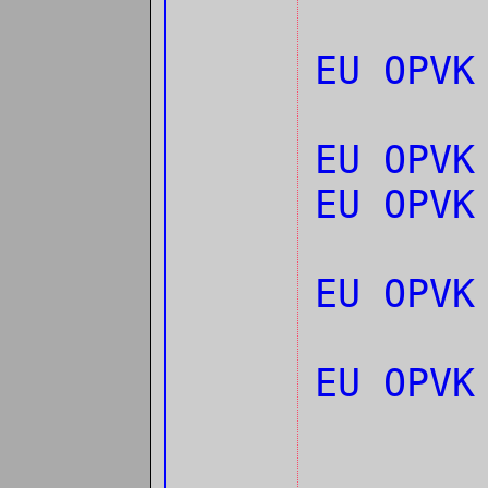
EU OPV
EU OPVK
EU OPVK
EU OPVK
EU OPV