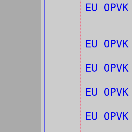
EU OPVK
EU OPVK
EU OPVK
EU OPVK
EU OPVK