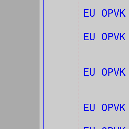
EU OPV
EU OPVK
EU OPVK
EU OPVK