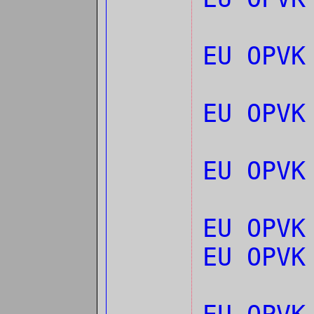
EU OPVK
EU OPVK
EU OPVK
EU OPVK
EU OPVK