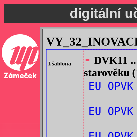
digitální 
VY_32_INOVAC
-
DVK11 ...
I.šablona
starověku (
EU OPVK
EU OPV
EU OPV