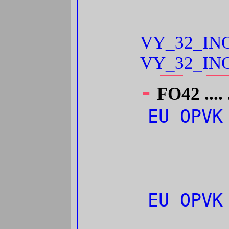
VY_32_INO
VY_32_INO
-
FO42 ....
EU OPVK
EU OPVK