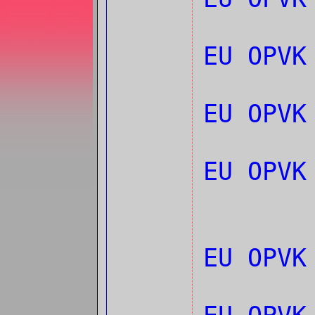
EU OPVK
EU OPVK
EU OPV
EU OPVK