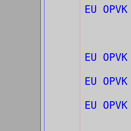
EU OPVK
EU OPVK
EU OPVK
EU OPV