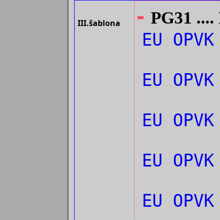
-
PG31 ....
III.šablona
EU OPVK
EU OPVK
EU OPVK
EU OPVK
EU OPV