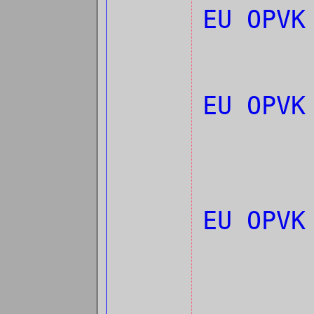
EU OPVK
EU OPVK
EU OPVK