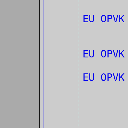
EU OPVK
EU OPVK
EU OPVK