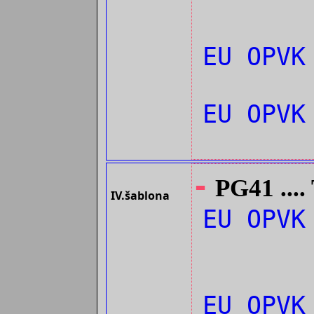
EU OPV
EU OPVK
-
PG41 ....
IV.šablona
EU OPVK
EU OPVK