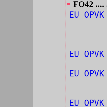
-
FO42 ....
EU OPVK
EU OPVK
EU OPVK
EU OPVK