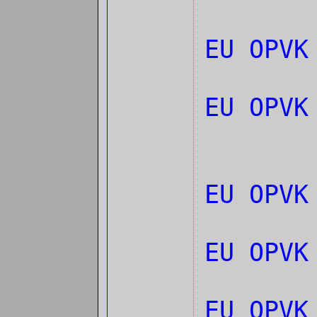
EU OPV
EU OPV
EU OPV
EU OPVK
EU OPV