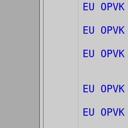
EU OPVK
EU OPVK
EU OPVK
EU OPVK
EU OPVK