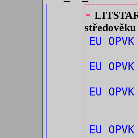
-
LITSTARA 
středověku 
EU OPV
EU OPV
EU OPV
EU OPV