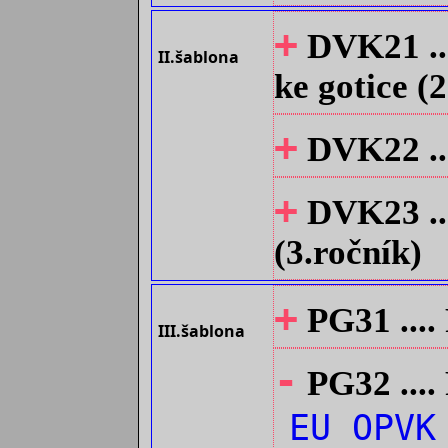
+
DVK21 ...
II.šablona
ke gotice (
+
DVK22 ...
+
DVK23 ...
(3.ročník)
+
PG31 ....
III.šablona
-
PG32 ....
EU OPVK