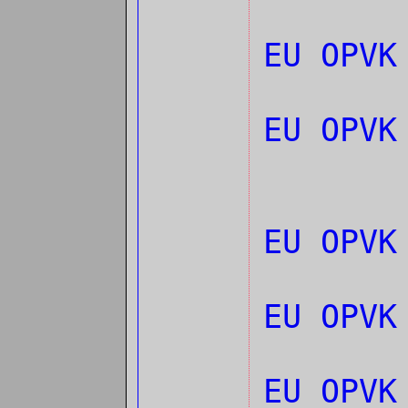
EU OPV
EU OPV
EU OPV
EU OPV
EU OPV