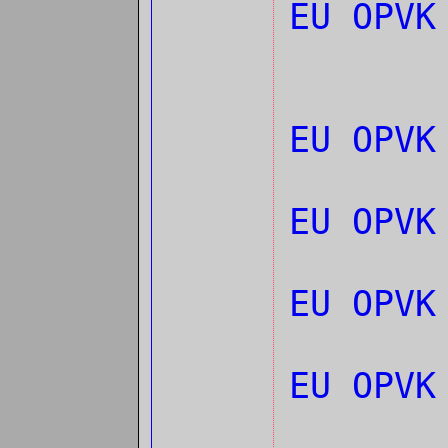
EU OPV
EU OPV
EU OPV
EU OPV
EU OPV