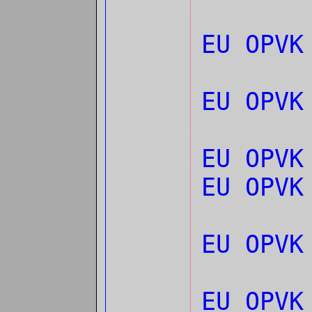
EU OPVK
EU OPV
EU OPVK
EU OPVK
EU OPVK
EU OPVK