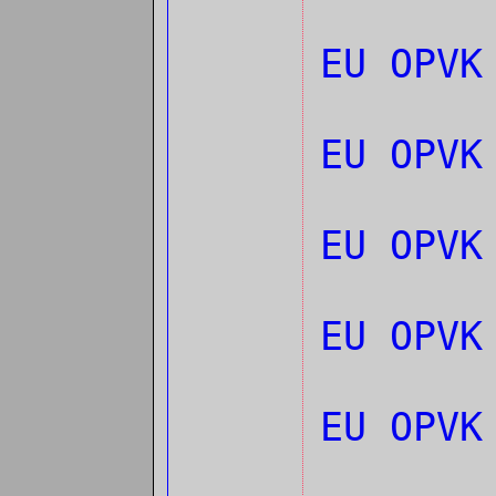
EU OPVK
EU OPVK
EU OPV
EU OPV
EU OPVK