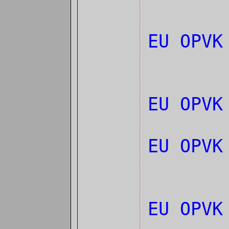
EU OPVK
EU OPVK
EU OPVK
EU OPVK