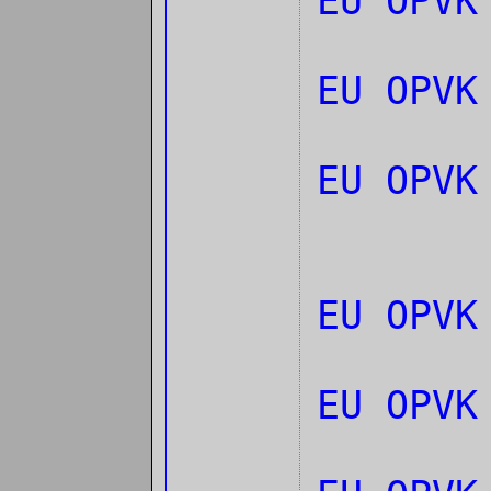
EU OPVK
EU OPVK
EU OPVK
EU OPVK
EU OPVK