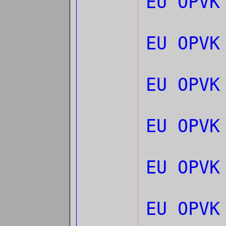
EU OPVK
EU OPV
EU OPVK
EU OPVK
EU OPVK
EU OPVK