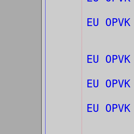
EU OPVK
EU OPVK
EU OPVK
EU OPVK