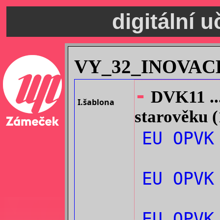
digitální 
VY_32_INOVAC
-
DVK11 ...
I.šablona
starověku (
EU OPVK
EU OPV
EU OPV