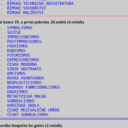
. ŘÍMSKÁ TECHNICKÁ ARCHITEKTURA
.. ŘÍMSKÉ SOCHAŘSTVÍ
.. ŘÍMSKÉ MALÍŘSTVÍ
konce 19. a první poloviny 20.století (4.ročník)
.. SYMBOLISMUS
.. SECESE
.. IMPRESIONISMUS
.. POSTIMPRESIONIS
.. FAUVISMUS
.. KUBISMUS
.. FUTURISMUS
.. EXPRESIONISMUS
.. ČESKÁ MODERNA
.. VZNIK ABSTRAKCE
.. ORFISMUS
.. RUSKÁ AVANTGARDA
.. NEOPLASTICISMUS
. BAUHAUS FUNKCIONALISMUS
.. DADAISMUS
.. METAFYZICKÁ MALBA
.. SURREALISMUS
.. PAŘÍŽSKÁ ŠKOLA
. ČESKÉ MEZIVÁLEČNÉ UMĚNÍ
.. ČESKÝ SURREALISMUS
vého letopočtu ke gotice (2.ročník)