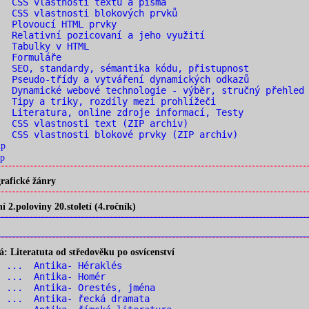
 CSS vlastnosti textu a písma
 CSS vlastnosti blokových prvků
. Plovoucí HTML prvky
 Relativní pozicovaní a jeho využití
. Tabulky v HTML
. Formuláře
 SEO, standardy, sémantika kódu, přistupnost
 Pseudo-třídy a vytváření dynamických odkazů
 Dynamické webové technologie - výběr, stručný přehled
 Tipy a triky, rozdíly mezi prohlížeči
 Literatura, online zdroje informací, Testy
 CSS vlastnosti text (ZIP archiv)
 CSS vlastnosti blokové prvky (ZIP archiv)
ip
p
rafické žánry
2.poloviny 20.století (4.ročník)
 Literatuta od středověku po osvícenství
1 ... Antika- Héraklés
2 ... Antika- Homér
 ... Antika- Orestés, jména
 ... Antika- řecká dramata