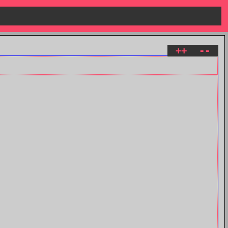
++
--