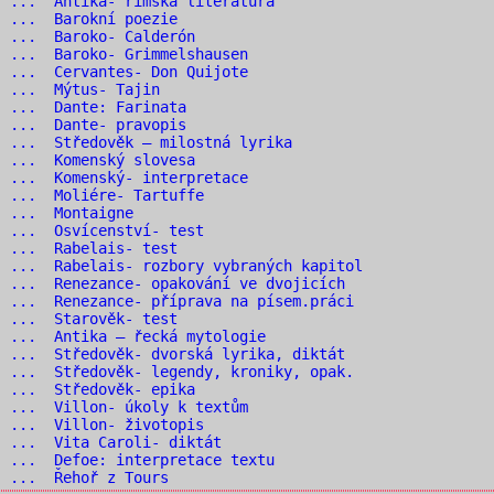
 ... Antika- římská literatura
6 ... Barokní poezie
7 ... Baroko- Calderón
 ... Baroko- Grimmelshausen
 ... Cervantes- Don Quijote
0 ... Mýtus- Tajin
1 ... Dante: Farinata
2 ... Dante- pravopis
 ... Středověk – milostná lyrika
4 ... Komenský slovesa
 ... Komenský- interpretace
 ... Moliére- Tartuffe
7 ... Montaigne
 ... Osvícenství- test
9 ... Rabelais- test
 ... Rabelais- rozbory vybraných kapitol
 ... Renezance- opakování ve dvojicích
 ... Renezance- příprava na písem.práci
3 ... Starověk- test
 ... Antika – řecká mytologie
 ... Středověk- dvorská lyrika, diktát
 ... Středověk- legendy, kroniky, opak.
7 ... Středověk- epika
 ... Villon- úkoly k textům
 ... Villon- životopis
 ... Vita Caroli- diktát
 ... Defoe: interpretace textu
2 ... Řehoř z Tours