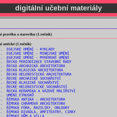
digitální učební materiály
 pravěku a starověku (1.ročník)
 antické (1.ročník)
. EGEJSKÉ UMĚNÍ - KYKLADY
. EGEJSKÉ UMĚNÍ - MINOJSKÉ UMĚNÍ
. EGEJSKÉ UMĚNÍ - MYKÉNSKÉ UMĚNÍ
. ŘECKO PERIODIZACE STAVEBNÍ ŘÁDY
. ŘECKÁ ARCHAICKÁ ARCHITEKTURA
. ŘECKÁ KLASICKÁ ARCHITEKTURA
. ŘECKÁ HELENISTICKÁ ARCHITEKTURA
. ŘECKÉ ARCHAICKÉ SOCHAŘSTVÍ
. ŘECKÉ KLASICKÉ SOCHAŘSTVÍ
. ŘECKÉ HELENISTICKÉ SOCHAŘSTVÍ
. ŘECKÁ KERAMIKA A VÁZOVÉ MALÍŘSTVÍ
.. UMĚNÍ ETRUSKŮ
. ŘÍMSKÁ ANTIKA - ARCHITEKTURA
. ŘÍMSKÁ CHRÁMOVÁ ARCHITEKTURA
. ŘÍMSKÁ FÓRA, BAZILIKY, OBLOUKY
. ŘÍMSKÁ DIVADLA, AMFITEATRY, CIRKY
.. ŘÍMSKÝ DŮM A VILLA