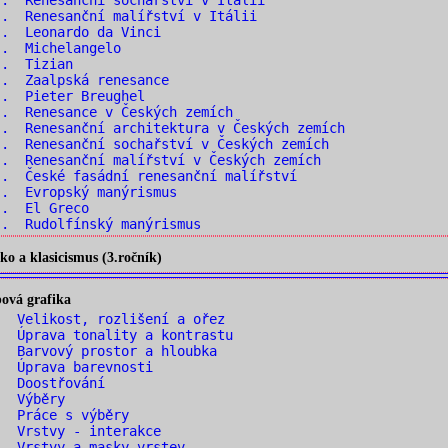
. Renesanční sochařství v Itálii
. Renesanční malířství v Itálii
.. Leonardo da Vinci
.. Michelangelo
.. Tizian
.. Zaalpská renesance
.. Pieter Breughel
. Renesance v Českých zemích
. Renesanční architektura v Českých zemích
. Renesanční sochařství v Českých zemích
. Renesanční malířství v Českých zemích
. České fasádní renesanční malířství
.. Evropský manýrismus
.. El Greco
. Rudolfínský manýrismus
o a klasicismus (3.ročník)
ová grafika
 Velikost, rozlišení a ořez
 Úprava tonality a kontrastu
 Barvový prostor a hloubka
. Úprava barevnosti
. Doostřování
. Výběry
. Práce s výběry
. Vrstvy - interakce
 Vrstvy a masky vrstev