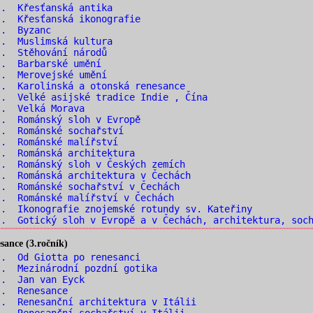
.. Křesťanská antika
. Křesťanská ikonografie
.. Byzanc
.. Muslimská kultura
.. Stěhování národů
.. Barbarské umění
.. Merovejské umění
. Karolinská a otonská renesance
. Velké asijské tradice Indie , Čína
.. Velká Morava
. Románský sloh v Evropě
.. Románské sochařství
.. Románské malířství
. Románská architektura
. Románský sloh v Českých zemích
. Románská architektura v Čechách
. Románské sochařství v Čechách
. Románské malířství v Čechách
. Ikonografie znojemské rotundy sv. Kateřiny
. Gotický sloh v Evropě a v Čechách, architektura, soch
ance (3.ročník)
. Od Giotta po renesanci
. Mezinárodní pozdní gotika
.. Jan van Eyck
.. Renesance
. Renesanční architektura v Itálii