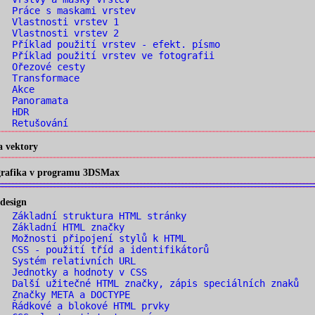
 Práce s maskami vrstev
. Vlastnosti vrstev 1
. Vlastnosti vrstev 2
 Příklad použití vrstev - efekt. písmo
 Příklad použití vrstev ve fotografii
. Ořezové cesty
. Transformace
. Akce
. Panoramata
. HDR
. Retušování
a vektory
 grafika v programu 3DSMax
design
 Základní struktura HTML stránky
. Základní HTML značky
 Možnosti připojení stylů k HTML
 CSS - použití tříd a identifikátorů
 Systém relativních URL
 Jednotky a hodnoty v CSS
 Další užitečné HTML značky, zápis speciálních znaků
 Značky META a DOCTYPE
 Řádkové a blokové HTML prvky