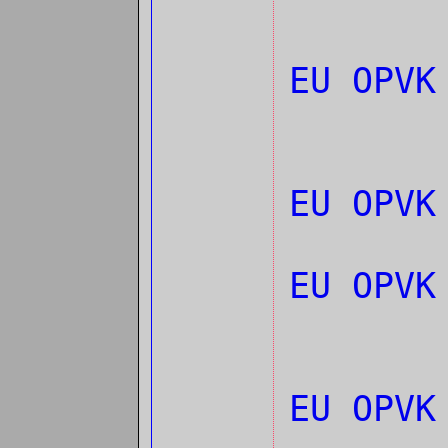
EU OPVK
EU OPVK
EU OPVK
EU OPVK