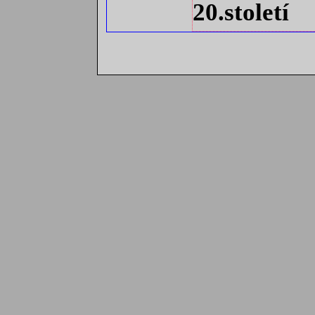
20.století