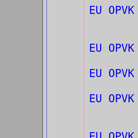
EU OPV
EU OPVK
EU OPV
EU OPV
EU OPV