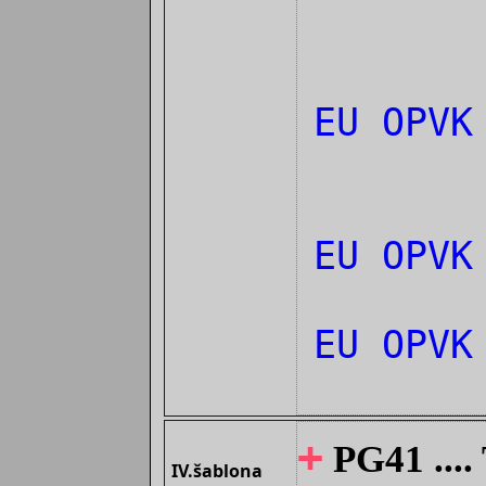
EU OPV
EU OPV
EU OPVK
+
PG41 ....
IV.šablona