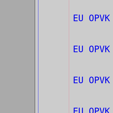
EU OPVK
EU OPVK
EU OPVK
EU OPVK