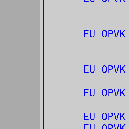
EU OPV
EU OPVK
EU OPV
EU OPVK
EU OPVK