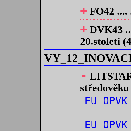
+
FO42 ....
+
DVK43 ...
20.století (
VY_12_INOVAC
-
LITSTARA 
středověku 
EU OPV
EU OPV