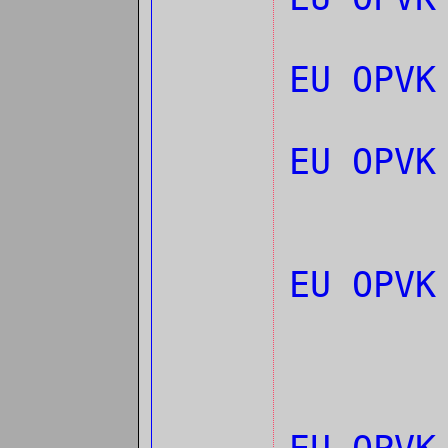
EU OPVK
EU OPV
EU OPV