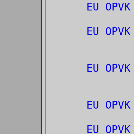
EU OPV
EU OPV
EU OPV
EU OPV
EU OPV