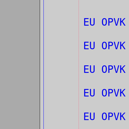
EU OPVK
EU OPVK
EU OPVK
EU OPVK
EU OPVK