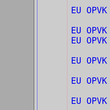
EU OPVK
EU OPVK
EU OPVK
EU OPVK
EU OPVK
EU OPVK