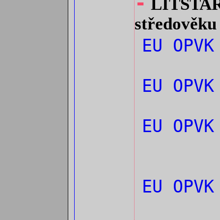
-
LITSTARA 
středověku 
EU OPV
EU OPV
EU OPV
EU OPV