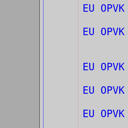
EU OPV
EU OPV
EU OPV
EU OPVK
EU OPV