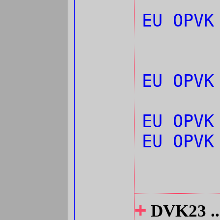
EU OPVK
EU OPVK
EU OPVK
EU OPV
+
DVK23 ...