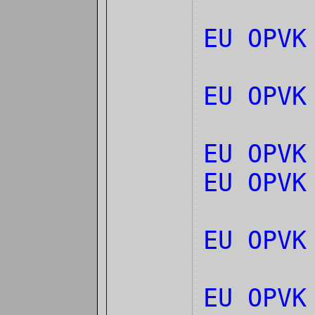
EU OPV
EU OPV
EU OPVK
EU OPV
EU OPV
EU OPVK