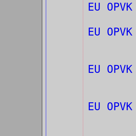
EU OPV
EU OPV
EU OPV
EU OPV