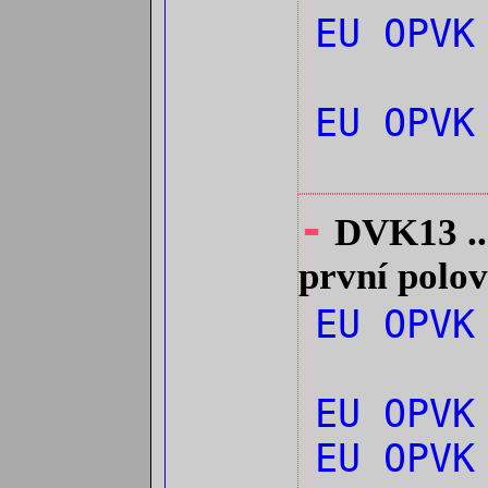
EU OPVK
EU OPVK
-
DVK13 ...
první polov
EU OPV
EU OPVK
EU OPV