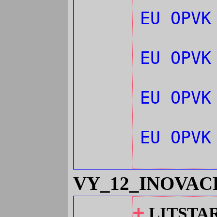
EU OPVK
EU OPVK
EU OPVK
EU OPVK
VY_12_INOVAC
+
LITSTARA 