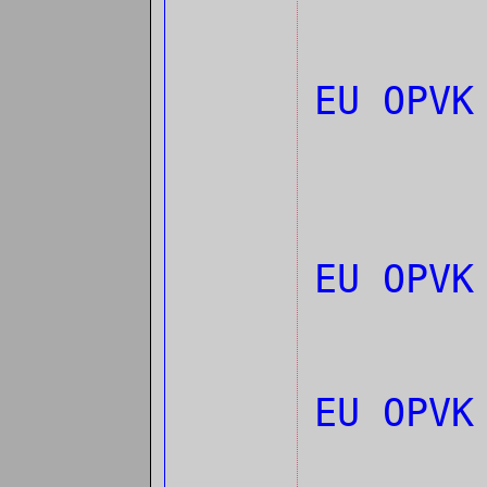
EU OPV
EU OPV
EU OPV