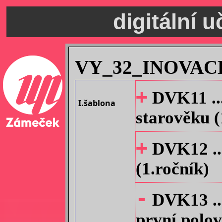
digitální 
VY_32_INOVAC
+
DVK11 ...
I.šablona
starověku (
+
DVK12 ...
(1.ročník)
-
DVK13 ...
první polov