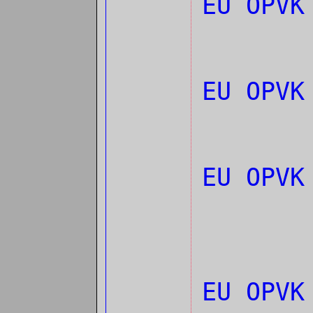
EU OPVK
EU OPVK
EU OPVK
EU OPVK