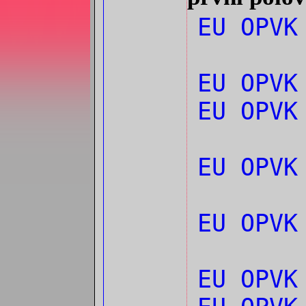
EU OPV
EU OPVK
EU OPV
EU OPV
EU OPV
EU OPVK