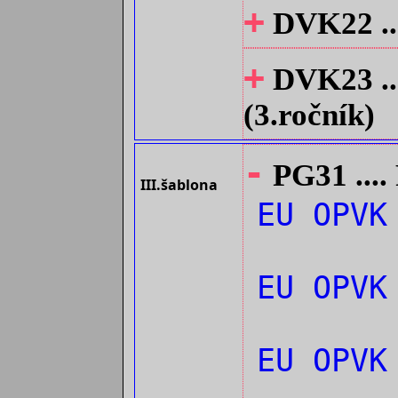
+
DVK22 ...
+
DVK23 ...
(3.ročník)
-
PG31 ....
III.šablona
EU OPVK
EU OPVK
EU OPVK