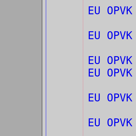
EU OPVK
EU OPVK
EU OPVK
EU OPVK
EU OPVK
EU OPVK