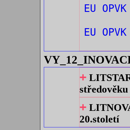
EU OPVK
EU OPVK
VY_12_INOVAC
+
LITSTARA 
středověku 
+
LITNOVA .
20.století