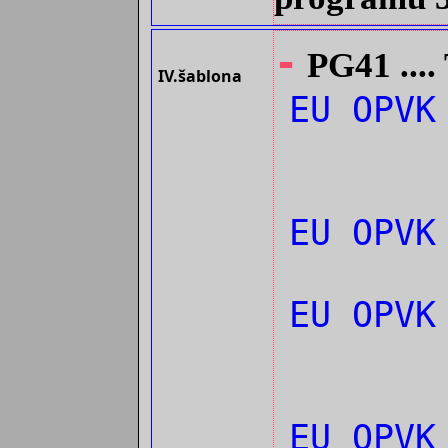
-
PG41 ....
IV.šablona
EU OPVK
EU OPVK
EU OPVK
EU OPVK