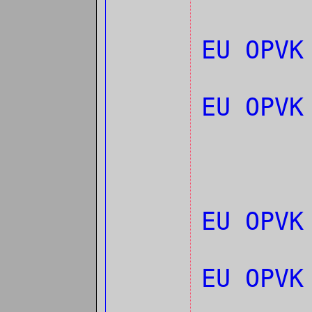
EU OPVK
EU OPVK
EU OPVK
EU OPVK