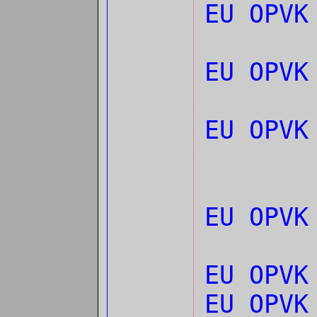
EU OPVK
EU OPVK
EU OPVK
EU OPV
EU OPVK
EU OPV