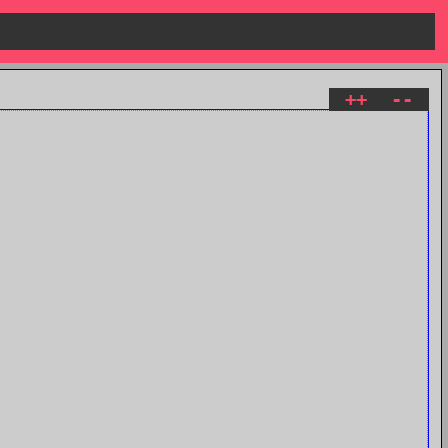
++
--