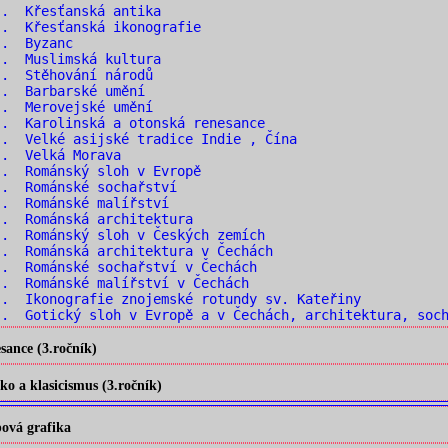
.. Křesťanská antika
. Křesťanská ikonografie
.. Byzanc
.. Muslimská kultura
.. Stěhování národů
.. Barbarské umění
.. Merovejské umění
. Karolinská a otonská renesance
. Velké asijské tradice Indie , Čína
.. Velká Morava
. Románský sloh v Evropě
.. Románské sochařství
.. Románské malířství
. Románská architektura
. Románský sloh v Českých zemích
. Románská architektura v Čechách
. Románské sochařství v Čechách
. Románské malířství v Čechách
. Ikonografie znojemské rotundy sv. Kateřiny
. Gotický sloh v Evropě a v Čechách, architektura, soch
ance (3.ročník)
o a klasicismus (3.ročník)
ová grafika