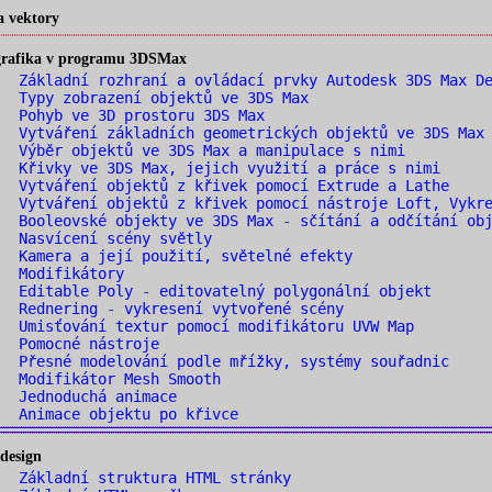
a vektory
 grafika v programu 3DSMax
 Základní rozhraní a ovládací prvky Autodesk 3DS Max De
 Typy zobrazení objektů ve 3DS Max
 Pohyb ve 3D prostoru 3DS Max
 Vytváření základních geometrických objektů ve 3DS Max 
 Výběr objektů ve 3DS Max a manipulace s nimi
 Křivky ve 3DS Max, jejich využití a práce s nimi
 Vytváření objektů z křivek pomocí Extrude a Lathe
 Vytváření objektů z křivek pomocí nástroje Loft, Vykre
 Booleovské objekty ve 3DS Max - sčítání a odčítání obj
 Nasvícení scény světly
 Kamera a její použití, světelné efekty
. Modifikátory
 Editable Poly - editovatelný polygonální objekt
 Rednering - vykresení vytvořené scény
 Umisťování textur pomocí modifikátoru UVW Map
. Pomocné nástroje
 Přesné modelování podle mřížky, systémy souřadnic
 Modifikátor Mesh Smooth
. Jednoduchá animace
 Animace objektu po křivce
design
 Základní struktura HTML stránky