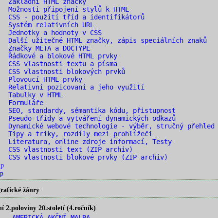
. Základní HTML značky
 Možnosti připojení stylů k HTML
 CSS - použití tříd a identifikátorů
 Systém relativních URL
 Jednotky a hodnoty v CSS
 Další užitečné HTML značky, zápis speciálních znaků
 Značky META a DOCTYPE
 Řádkové a blokové HTML prvky
 CSS vlastnosti textu a písma
 CSS vlastnosti blokových prvků
. Plovoucí HTML prvky
 Relativní pozicovaní a jeho využití
. Tabulky v HTML
. Formuláře
 SEO, standardy, sémantika kódu, přistupnost
 Pseudo-třídy a vytváření dynamických odkazů
 Dynamické webové technologie - výběr, stručný přehled
 Tipy a triky, rozdíly mezi prohlížeči
 Literatura, online zdroje informací, Testy
 CSS vlastnosti text (ZIP archiv)
 CSS vlastnosti blokové prvky (ZIP archiv)
ip
p
rafické žánry
2.poloviny 20.století (4.ročník)
. AMERICKÁ AKČNÍ MALBA