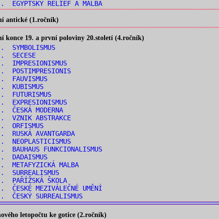
. EGYPTSKÝ RELIÉF A MALBA
 antické (1.ročník)
konce 19. a první poloviny 20.století (4.ročník)
.. SYMBOLISMUS
.. SECESE
.. IMPRESIONISMUS
.. POSTIMPRESIONIS
.. FAUVISMUS
.. KUBISMUS
.. FUTURISMUS
.. EXPRESIONISMUS
.. ČESKÁ MODERNA
.. VZNIK ABSTRAKCE
.. ORFISMUS
.. RUSKÁ AVANTGARDA
.. NEOPLASTICISMUS
. BAUHAUS FUNKCIONALISMUS
.. DADAISMUS
.. METAFYZICKÁ MALBA
.. SURREALISMUS
.. PAŘÍŽSKÁ ŠKOLA
. ČESKÉ MEZIVÁLEČNÉ UMĚNÍ
.. ČESKÝ SURREALISMUS
vého letopočtu ke gotice (2.ročník)