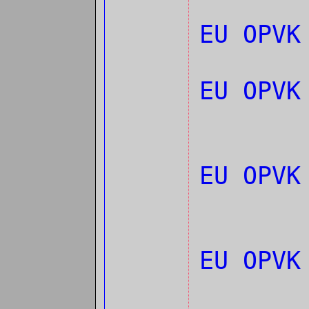
EU OPV
EU OPV
EU OPV
EU OPV