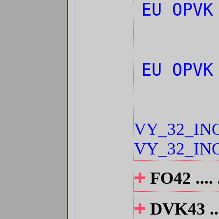
EU OPV
EU OPV
VY_32_INO
VY_32_INO
+
FO42 ....
+
DVK43 ...