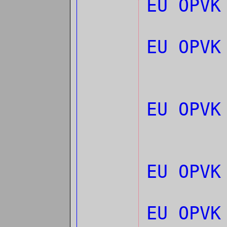
EU OPVK
EU OPV
EU OPV
EU OPVK
EU OPVK