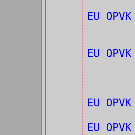
EU OPVK
EU OPV
EU OPVK
EU OPVK