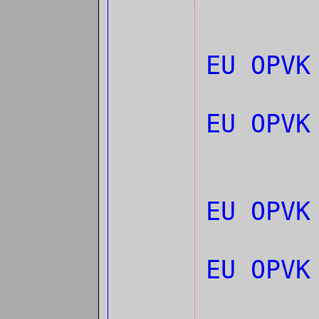
EU OPVK
EU OPVK
EU OPV
EU OPVK