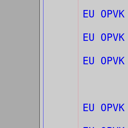
EU OPVK
EU OPVK
EU OPVK
EU OPVK