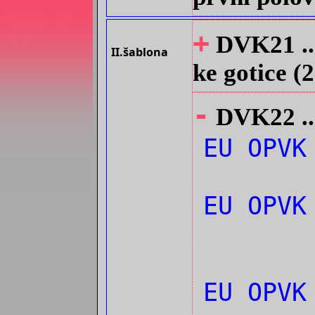
+
DVK21 ...
II.šablona
ke gotice (
-
DVK22 ...
EU OPV
EU OPV
EU OPVK