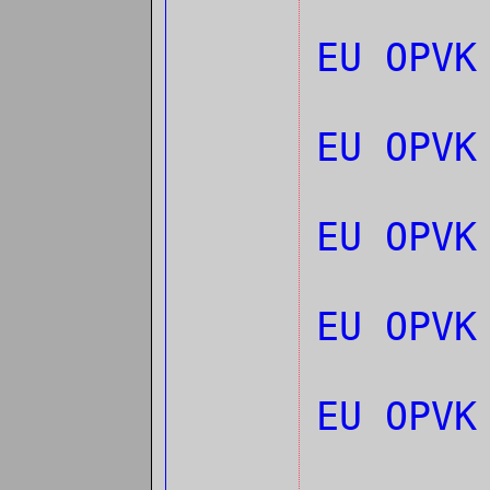
EU OPVK
EU OPVK
EU OPVK
EU OPVK
EU OPVK