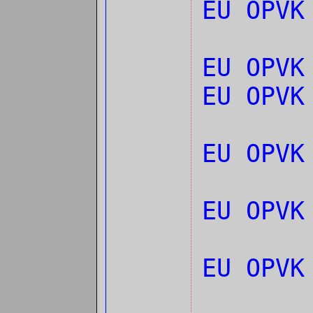
EU OPVK
EU OPVK
EU OPVK
EU OPVK
EU OPVK
EU OPVK