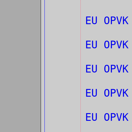
EU OPVK
EU OPVK
EU OPVK
EU OPV
EU OPV