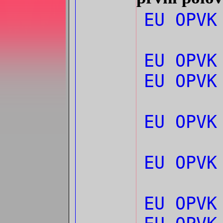
EU OPV
EU OPVK
EU OPV
EU OPV
EU OPV
EU OPVK