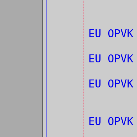
EU OPV
EU OPV
EU OPV
EU OPV