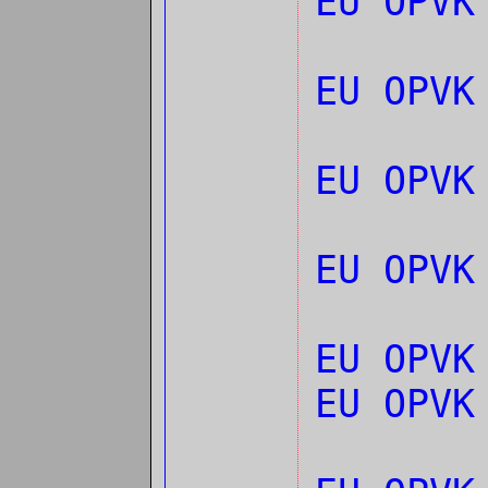
EU OPV
EU OPV
EU OPVK
EU OPVK
EU OPVK
EU OPVK