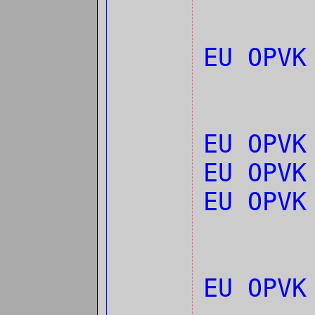
EU OPV
EU OPVK
EU OPVK
EU OPV
EU OPV