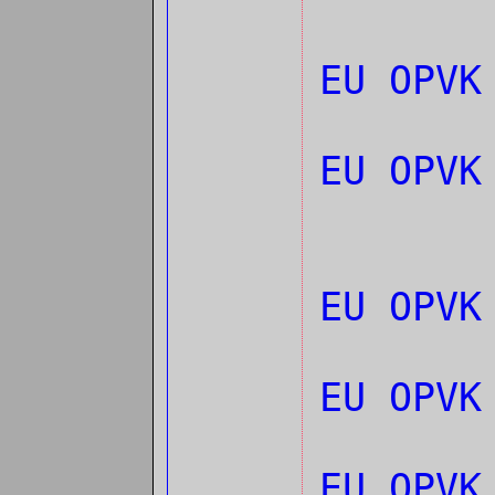
EU OPV
EU OPVK
EU OPV
EU OPV
EU OPVK