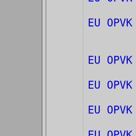
EU OPV
EU OPV
EU OPV
EU OPV
EU OPV