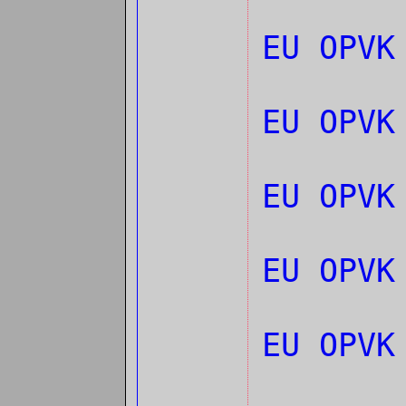
EU OPVK
EU OPVK
EU OPVK
EU OPVK
EU OPVK