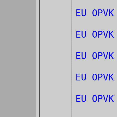
EU OPVK
EU OPVK
EU OPVK
EU OPVK
EU OPVK