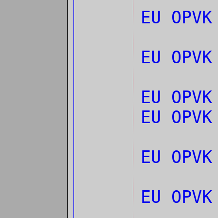
EU OPVK
EU OPV
EU OPVK
EU OPVK
EU OPVK
EU OPV