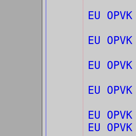
EU OPVK
EU OPVK
EU OPVK
EU OPVK
EU OPVK
EU OPVK