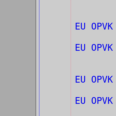
EU OPVK
EU OPVK
EU OPVK
EU OPVK