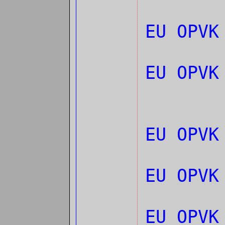
EU OPVK
EU OPVK
EU OPVK
EU OPVK
EU OPVK