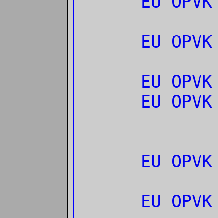
EU OPVK
EU OPVK
EU OPVK
EU OPVK
EU OPVK
EU OPVK