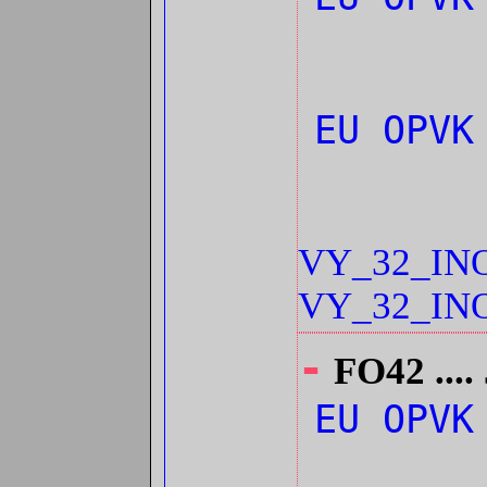
EU OPV
VY_32_INO
VY_32_INO
-
FO42 ....
EU OPVK