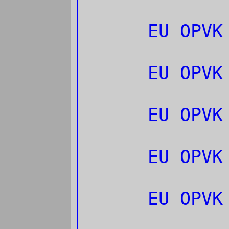
EU OPV
EU OPV
EU OPVK
EU OPVK
EU OPVK