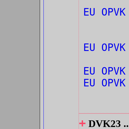
EU OPVK
EU OPVK
EU OPVK
EU OPV
+
DVK23 ...