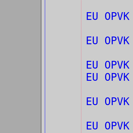
EU OPV
EU OPV
EU OPVK
EU OPV
EU OPV
EU OPVK