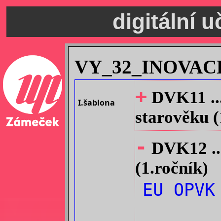
digitální 
VY_32_INOVAC
+
DVK11 ...
I.šablona
starověku (
-
DVK12 ...
(1.ročník)
EU OPVK