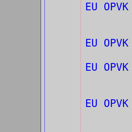
EU OPVK
EU OPVK
EU OPVK
EU OPVK