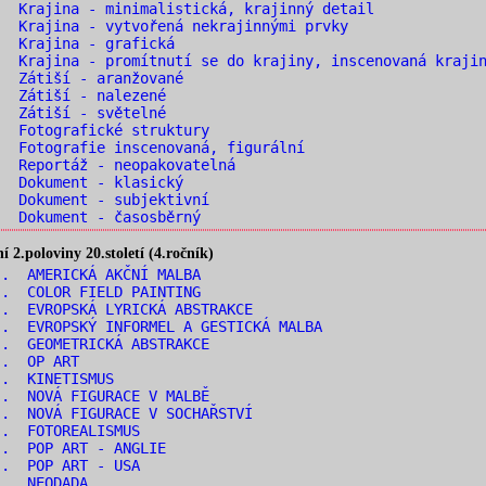
 Krajina - minimalistická, krajinný detail
 Krajina - vytvořená nekrajinnými prvky
. Krajina - grafická
 Krajina - promítnutí se do krajiny, inscenovaná kraji
. Zátiší - aranžované
. Zátiší - nalezené
. Zátiší - světelné
 Fotografické struktury
 Fotografie inscenovaná, figurální
 Reportáž - neopakovatelná
. Dokument - klasický
 Dokument - subjektivní
 Dokument - časosběrný
2.poloviny 20.století (4.ročník)
. AMERICKÁ AKČNÍ MALBA
. COLOR FIELD PAINTING
. EVROPSKÁ LYRICKÁ ABSTRAKCE
. EVROPSKÝ INFORMEL A GESTICKÁ MALBA
. GEOMETRICKÁ ABSTRAKCE
.. OP ART
.. KINETISMUS
. NOVÁ FIGURACE V MALBĚ
. NOVÁ FIGURACE V SOCHAŘSTVÍ
.. FOTOREALISMUS
.. POP ART - ANGLIE
.. POP ART - USA
.. NEODADA