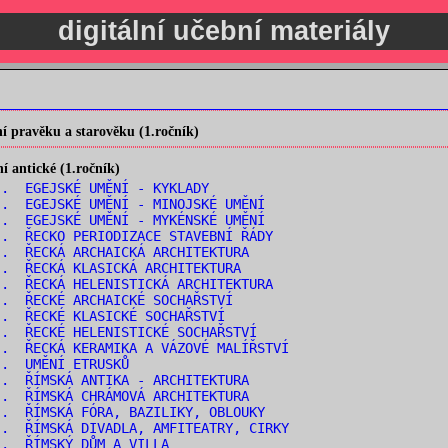
digitální učební materiály
 pravěku a starověku (1.ročník)
 antické (1.ročník)
. EGEJSKÉ UMĚNÍ - KYKLADY
. EGEJSKÉ UMĚNÍ - MINOJSKÉ UMĚNÍ
. EGEJSKÉ UMĚNÍ - MYKÉNSKÉ UMĚNÍ
. ŘECKO PERIODIZACE STAVEBNÍ ŘÁDY
. ŘECKÁ ARCHAICKÁ ARCHITEKTURA
. ŘECKÁ KLASICKÁ ARCHITEKTURA
. ŘECKÁ HELENISTICKÁ ARCHITEKTURA
. ŘECKÉ ARCHAICKÉ SOCHAŘSTVÍ
. ŘECKÉ KLASICKÉ SOCHAŘSTVÍ
. ŘECKÉ HELENISTICKÉ SOCHAŘSTVÍ
. ŘECKÁ KERAMIKA A VÁZOVÉ MALÍŘSTVÍ
.. UMĚNÍ ETRUSKŮ
. ŘÍMSKÁ ANTIKA - ARCHITEKTURA
. ŘÍMSKÁ CHRÁMOVÁ ARCHITEKTURA
. ŘÍMSKÁ FÓRA, BAZILIKY, OBLOUKY
. ŘÍMSKÁ DIVADLA, AMFITEATRY, CIRKY
.. ŘÍMSKÝ DŮM A VILLA