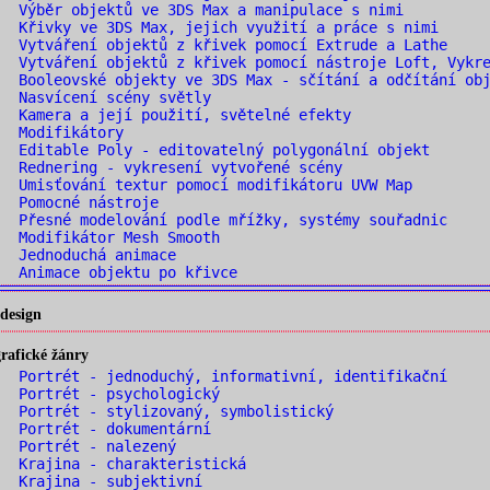
 Výběr objektů ve 3DS Max a manipulace s nimi
 Křivky ve 3DS Max, jejich využití a práce s nimi
 Vytváření objektů z křivek pomocí Extrude a Lathe
 Vytváření objektů z křivek pomocí nástroje Loft, Vykre
 Booleovské objekty ve 3DS Max - sčítání a odčítání obj
 Nasvícení scény světly
 Kamera a její použití, světelné efekty
. Modifikátory
 Editable Poly - editovatelný polygonální objekt
 Rednering - vykresení vytvořené scény
 Umisťování textur pomocí modifikátoru UVW Map
. Pomocné nástroje
 Přesné modelování podle mřížky, systémy souřadnic
 Modifikátor Mesh Smooth
. Jednoduchá animace
 Animace objektu po křivce
design
rafické žánry
 Portrét - jednoduchý, informativní, identifikační
 Portrét - psychologický
 Portrét - stylizovaný, symbolistický
 Portrét - dokumentární
. Portrét - nalezený
 Krajina - charakteristická
 Krajina - subjektivní