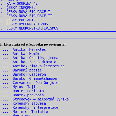
.. RA + SKUPINA 42
.. ČESKÝ INFORMEL
. ČESKÁ NOVÁ FIGURACE I
. ČESKÁ NOVÁ FIGURACE II
.. ČESKÝ POP ART
. ČESKÝ HYPERREALISMUS
. ČESKÝ NEOKONSTRUKTIVISMUS
 Literatuta od středověku po osvícenství
1 ... Antika- Héraklés
2 ... Antika- Homér
 ... Antika- Orestés, jména
 ... Antika- řecká dramata
 ... Antika- římská literatura
6 ... Barokní poezie
7 ... Baroko- Calderón
 ... Baroko- Grimmelshausen
 ... Cervantes- Don Quijote
0 ... Mýtus- Tajin
1 ... Dante: Farinata
2 ... Dante- pravopis
 ... Středověk – milostná lyrika
4 ... Komenský slovesa
 ... Komenský- interpretace
 ... Moliére- Tartuffe
7 ... Montaigne