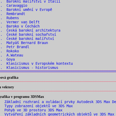
. Barokní malířství v Itálii
.. Caravaggio
. Barokní umění v Evropě
.. Rembrandt
.. Rubens
.. Vermer van Delft
.. Baroko v Čechách
. Česká barokní architektura
. České barokní sochařství
. České barokní malířství
. Matyáš Bernard Braun
.. Petr Brandl
.. Rokoko
.. A.Wateau
.. Goya
. Klasicismus v Evropském kontextu
. Klasicismus - historismus
ová grafika
a vektory
 grafika v programu 3DSMax
 Základní rozhraní a ovládací prvky Autodesk 3DS Max De
 Typy zobrazení objektů ve 3DS Max
 Pohyb ve 3D prostoru 3DS Max
 Vytváření základních geometrických objektů ve 3DS Max 