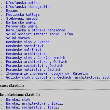
.. Křesťanská antika
. Křesťanská ikonografie
.. Byzanc
.. Muslimská kultura
.. Stěhování národů
.. Barbarské umění
.. Merovejské umění
. Karolinská a otonská renesance
. Velké asijské tradice Indie , Čína
.. Velká Morava
. Románský sloh v Evropě
.. Románské sochařství
.. Románské malířství
. Románská architektura
. Románský sloh v Českých zemích
. Románská architektura v Čechách
. Románské sochařství v Čechách
. Románské malířství v Čechách
. Ikonografie znojemské rotundy sv. Kateřiny
. Gotický sloh v Evropě a v Čechách, architektura, soch
ance (3.ročník)
o a klasicismus (3.ročník)
.. Barokní sloh
. Barokní architektura v Itálii
. Barokní sochařství v Itálii