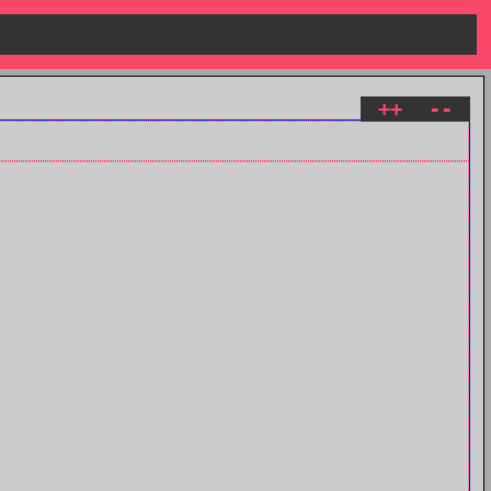
++
--