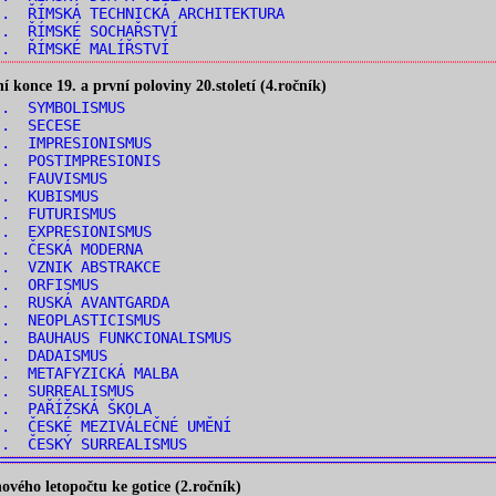
. ŘÍMSKÁ TECHNICKÁ ARCHITEKTURA
.. ŘÍMSKÉ SOCHAŘSTVÍ
.. ŘÍMSKÉ MALÍŘSTVÍ
konce 19. a první poloviny 20.století (4.ročník)
.. SYMBOLISMUS
.. SECESE
.. IMPRESIONISMUS
.. POSTIMPRESIONIS
.. FAUVISMUS
.. KUBISMUS
.. FUTURISMUS
.. EXPRESIONISMUS
.. ČESKÁ MODERNA
.. VZNIK ABSTRAKCE
.. ORFISMUS
.. RUSKÁ AVANTGARDA
.. NEOPLASTICISMUS
. BAUHAUS FUNKCIONALISMUS
.. DADAISMUS
.. METAFYZICKÁ MALBA
.. SURREALISMUS
.. PAŘÍŽSKÁ ŠKOLA
. ČESKÉ MEZIVÁLEČNÉ UMĚNÍ
.. ČESKÝ SURREALISMUS
vého letopočtu ke gotice (2.ročník)