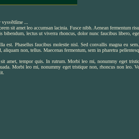
 vysvětlíme ...
lorem sit amet leo accumsan lacinia. Fusce nibh. Aenean fermentum risu
s bibendum, lectus ut viverra rhoncus, dolor nunc faucibus libero, eget
la est. Phasellus faucibus molestie nisl. Sed convallis magna eu sem.
sed, aliquam non, tellus. Maecenas fermentum, sem in pharetra pellentesqu
 sit amet, tempor quis. In rutrum. Morbi leo mi, nonummy eget trist
esuada. Morbi leo mi, nonummy eget tristique non, rhoncus non leo. V
it.