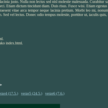
lacinia justo. Nulla non lectus sed nisl molestie malesuada. Curabitur sa
ci. Etiam dictum tincidunt diam. Duis risus. Fusce wisi. Etiam egestas w
 Praesent vitae arcu tempor neque lacinia pretium. Morbi leo mi, nonum
 Sed vel lectus. Donec odio tempus molestie, porttitor ut, iaculis quis,
ml.
jako index.html.
>
rze4 (17.5.)
verze5 (24.5.)
verze6 (7.6.)