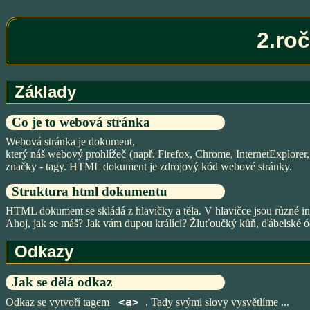
2.ro
Základy
Co je to webová stránka
Webová stránka je dokument,
který náš webový prohlížeč (např. Firefox, Chrome, InternetExplorer, 
značky - tagy. HTML dokument je zdrojový kód webové stránky.
Struktura html dokumentu
HTML dokument se skládá z hlavičky a těla. V hlavičce jsou různé info
Ahoj, jak se máš? Jak vám dupou králíci? Žluťoučký kůň, ďábelské ód
Odkazy
Jak se dělá odkaz
<a>
Odkaz se vytvoří tagem
. Tady svými slovy vysvětlíme ...