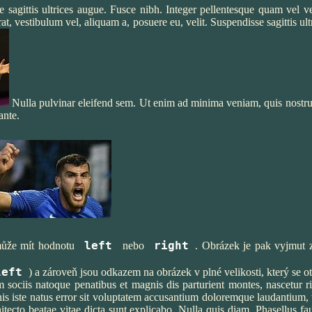
 sagittis ultrices augue. Fusce nibh. Integer pellentesque quam vel ve
rat, vestibulum vel, aliquam a, posuere eu, velit. Suspendisse sagittis ul
Nulla pulvinar eleifend sem. Ut enim ad minima veniam, quis nostrum 
ante.
left
right
 může mít hodnotu
nebo
. Obrázek je pak vyjmut 
left
) a zároveň jsou odkazem na obrázek v plné velikosti, který se
 sociis natoque penatibus et magnis dis parturient montes, nascetur rid
is iste natus error sit voluptatem accusantium doloremque laudantium, t
hitecto beatae vitae dicta sunt explicabo. Nulla quis diam. Phasellus f