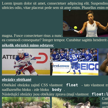
Lorem ipsum dolor sit amet, consectetuer adipiscing elit. Suspendisse
ultricies odio, vitae placerat pede sem sit amet enim. Phasellus enim e
magna. Fusce consectetuer risus a nunc.
ea commodi consequatur? Integer tempor. Curabitur sagittis hendrerit 
několik obrázků mimo odstavec
obrázky obtékané
float
Obtékání obrázku zajistí CSS vlastnost
- tato vlastnost
body
nadřazeného bloku - zde bloku
.
float:
Následující obrázky jsou obtékány zprava (mají vlastnost
Cum
omn
arc