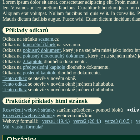
Lorem ipsum dolor sit amet, consectetuer adipiscing elit. Proin mattis 
leo. Vivamus ac leo pretium faucibus. Curabitur bibendum justo non or
Aliquam erat volutpat. Nullam faucibus mi quis velit. In convallis.
Mauris dictum facilisis augue. Fusce wisi. Etiam dictum tincidunt diam.
Příklady odkazů
Odkaz na stránku
seznam
.cz
Odkaz na
konkrétní článek
na seznamu.
Odkaz na
pokusný dokument
, který je na stejném místě jako index.ht
Odkaz na
pokusný dlooouuuhý dokument
, který je na stejném místě 
Odkaz na
2.kapitolu
dlouhého dokumentu.
Odkaz na
předposlední kapitolu
dlouhého dokumentu.
Odkaz na
poslední kapitolu
dlouhého dokumentu.
Tento odkaz
se otevře v novém okně.
Tento odkaz
se otevře v novém okně jménem huhububu.
Tento odkaz
se otevře v novém okně jménem huhububu.
Praktické příklady html stránek
<div
Rozvržení webové stránky
starším způsobem - pomocí bloků
Rozvržení webové stránky
webovou mřížkou
Webový formulář:
verze1 (19.4.)
verze2 (26.4.)
verze3 (10.5.)
ve
Můj vlastní formulář
Obrázky