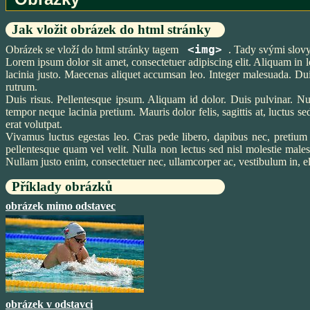
Jak vložit obrázek do html stránky
<img>
Obrázek se vloží do html stránky tagem
. Tady svými slovy
Lorem ipsum dolor sit amet, consectetuer adipiscing elit. Aliquam in 
lacinia justo. Maecenas aliquet accumsan leo. Integer malesuada. Dui
rutrum.
Duis risus. Pellentesque ipsum. Aliquam id dolor. Duis pulvinar. Nul
tempor neque lacinia pretium. Mauris dolor felis, sagittis at, luctus 
erat volutpat.
Vivamus luctus egestas leo. Cras pede libero, dapibus nec, pretium
pellentesque quam vel velit. Nulla non lectus sed nisl molestie mal
Nullam justo enim, consectetuer nec, ullamcorper ac, vestibulum in, el
Příklady obrázků
obrázek mimo odstavec
obrázek v odstavci