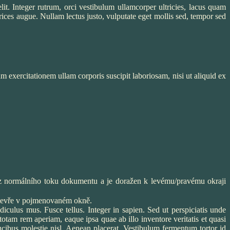
lit. Integer rutrum, orci vestibulum ullamcorper ultricies, lacus quam
trices augue. Nullam lectus justo, vulputate eget mollis sed, tempor sed
exercitationem ullam corporis suscipit laboriosam, nisi ut aliquid ex
z normálního toku dokumentu a je doražen k levému/pravému okraji
 otevře v pojmenovaném okně.
iculus mus. Fusce tellus. Integer in sapien. Sed ut perspiciatis unde
otam rem aperiam, eaque ipsa quae ab illo inventore veritatis et quasi
aucibus molestie nisl. Aenean placerat. Vestibulum fermentum tortor id