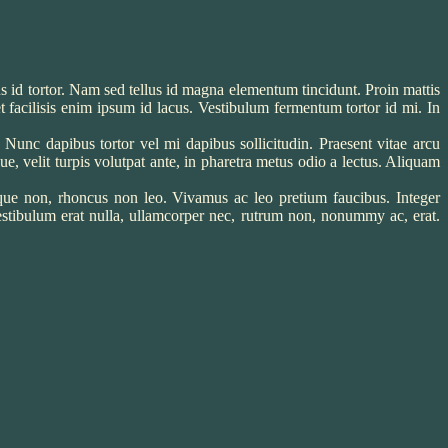
s id tortor. Nam sed tellus id magna elementum tincidunt. Proin mattis
 facilisis enim ipsum id lacus. Vestibulum fermentum tortor id mi. In
 Nunc dapibus tortor vel mi dapibus sollicitudin. Praesent vitae arcu
e, velit turpis volutpat ante, in pharetra metus odio a lectus. Aliquam
ique non, rhoncus non leo. Vivamus ac leo pretium faucibus. Integer
estibulum erat nulla, ullamcorper nec, rutrum non, nonummy ac, erat.