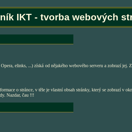
čník IKT - tvorba webových st
Opera, elinks, ...) získá od nějakého webového serveru a zobrazí jej. Za
rmace o stránce, v těle je vlastní obsah stránky, který se zobrazí v ok
y. Nazdar, čau !!!