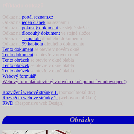
Příkladu odkazů
Odkaz na
portál seznam.cz
Odkaz na
jeden článek
na seznamu
Odkaz na
pokusný dokument
ve stejné složce
Odkaz na
dlooouhý dokument
ve stejné složce
Odkaz na
1.kapitolu
dlouhého dokumentu
Odkaz na
99.kapitolu
dlouhého dokumentu
Tento dokument
se otevře v novém okně
Tento dokument
se otevře v novém okně
Tento obrázek
se otevře v okně blabla
Tento obrázek
se otevře v okně blabla
Tento obrázek
se otevře v okně blabla
Webový formulář
Webový formulář otevřený v novém okně pomocí window.open()
Rozvržení webové stránky 1.
(pomocí bloků div)
Rozvržení webové stránky 2.
(webovou mřížkou)
RWD
(Responsive web Design)
Obrázky