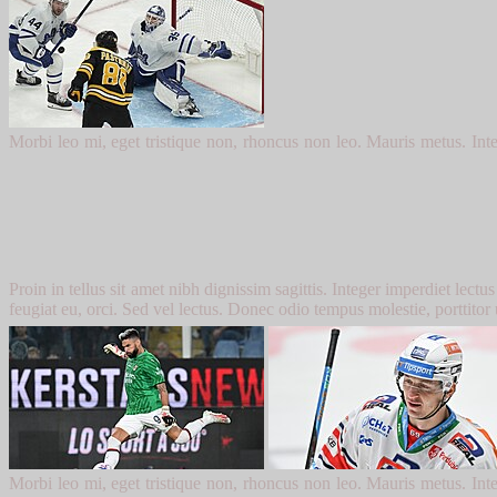
Morbi leo mi, eget tristique non, rhoncus non leo. Mauris metus. Inte
Proin in tellus sit amet nibh dignissim sagittis. Integer imperdiet lectus
feugiat eu, orci. Sed vel lectus. Donec odio tempus molestie, porttitor
Morbi leo mi, eget tristique non, rhoncus non leo. Mauris metus. Inte