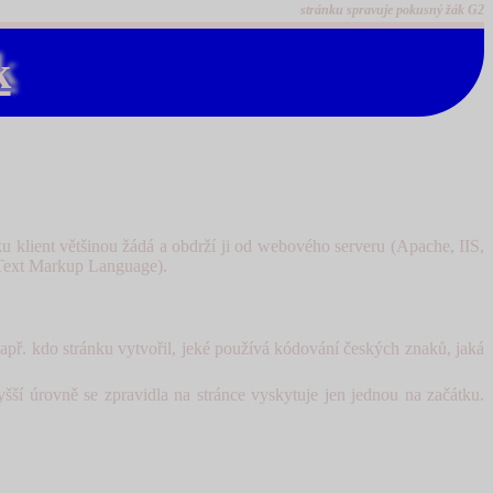
stránku spravuje pokusný žák G2
k
u klient většinou žádá a obdrží ji od webového serveru (Apache, IIS,
rText Markup Language).
apř. kdo stránku vytvořil, jeké používá kódování českých znaků, jaká
šší úrovně se zpravidla na stránce vyskytuje jen jednou na začátku.