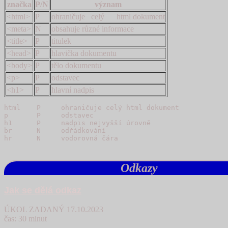
značka
P/N
význam
<html>
P
ohraničuje celý html dokument
<meta>
N
obsahuje různé informace
<title>
P
titulek
<head>
P
hlavička dokumentu
<body>
P
tělo dokumentu
<p>
P
odstavec
<h1>
P
hlavní nadpis
html    P     ohraničuje celý html dokument

p       P     odstavec 

h1      P     nadpis nejvyšší úrovně

br      N     odřádkování

Odkazy
Jak se dělá odkaz
ÚKOL ZADANÝ 17.10.2023
čas: 30 minut