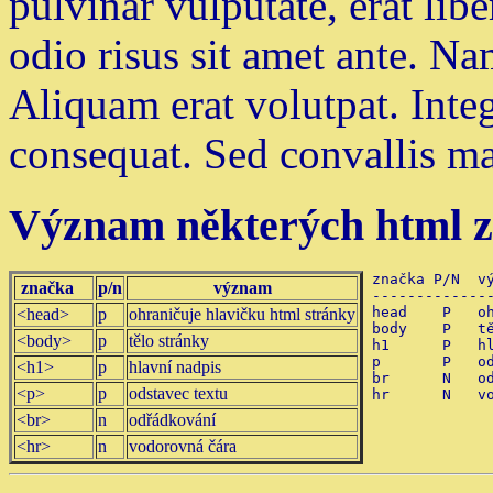
pulvinar vulputate, erat lib
odio risus sit amet ante. Nam
Aliquam erat volutpat. Inte
consequat. Sed convallis m
Význam některých html zn
značka P/N  vý
značka
p/n
význam
--------------
head    P   oh
<head>
p
ohraničuje hlavičku html stránky
body    P   tě
<body>
p
tělo stránky
h1      P   hl
p       P   od
<h1>
p
hlavní nadpis
br      N   od
<p>
p
odstavec textu
<br>
n
odřádkování
<hr>
n
vodorovná čára