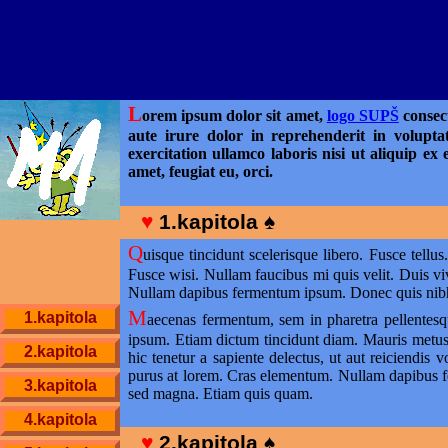
L
orem ipsum dolor sit amet,
logo SUPŠ
consect
aute irure dolor in reprehenderit in volupta
exercitation ullamco laboris nisi ut aliquip e
amet, feugiat eu, orci.
1.kapitola
Q
uisque tincidunt scelerisque libero. Fusce tellus
Fusce wisi. Nullam faucibus mi quis velit. Duis vi
Nullam dapibus fermentum ipsum. Donec quis nibh 
M
1.kapitola
aecenas fermentum, sem in pharetra pellentesqu
ipsum. Etiam dictum tincidunt diam. Mauris metus. 
2.kapitola
hic tenetur a sapiente delectus, ut aut reiciendis 
purus at lorem. Cras elementum. Nullam dapibus fe
3.kapitola
sed magna. Etiam quis quam.
4.kapitola
2.kapitola