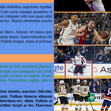
dis doloribus asperiores repellat.
. Cum sociis natoque penatibus et
ea voluptate velit esse quam nihil
 auctor. Mauris elementum mauris
as libero. Aenean vel massa quis
ibulum ipsum. Etiam bibendum elit
 Nullam feugiat, turpis at pulvinar
 lorem id felis nonummy placerat.
, sed quia non numquam eius modi
quis, facilisis vel sapien. Donec
us. Suspendisse sagittis ultrices
rient montes, nascetur ridiculus
s, ante. Nullam rhoncus aliquam
l, interdum nec, diam. Nullam at
orttitor turpis ac leo. Maecenas