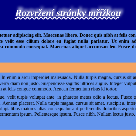
Rozvržení stránky mřížkou
etuer adipiscing elit. Maecenas libero. Donec quis nibh at felis c
te velit esse cillum dolore eu fugiat nulla pariatur. Ut enim 
x ea commodo consequat. Maecenas aliquet accumsan leo. Fusce dui
. In enim a arcu imperdiet malesuada. Nulla turpis magna, cursus sit ame
verra diam non justo. Suspendisse sagittis ultrices augue. Integer vulp
at felis congue commodo. Aenean fermentum risus id tortor.
e, velit turpis volutpat ante, in pharetra metus odio a lectus. Fusce
Aenean placerat. Nulla turpis magna, cursus sit amet, suscipit a, inte
voluptatibus maiores alias consequatur aut perferendis doloribus asperio
rmentum ipsum. Pellentesque ipsum. Fusce nibh. Nullam lectus justo, 