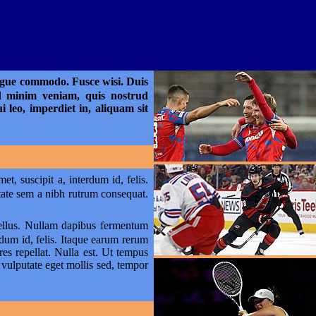
ongue commodo. Fusce wisi. Duis
ad minim veniam, quis nostrud
 leo, imperdiet in, aliquam sit
t, suscipit a, interdum id, felis.
utate sem a nibh rutrum consequat.
 tellus. Nullam dapibus fermentum
rdum id, felis. Itaque earum rerum
res repellat. Nulla est. Ut tempus
vulputate eget mollis sed, tempor