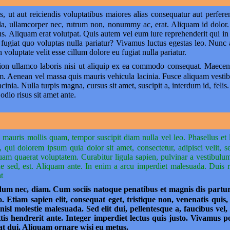
, ut aut reiciendis voluptatibus maiores alias consequatur aut perferen
nulla, ullamcorper nec, rutrum non, nonummy ac, erat. Aliquam id dolor
s. Aliquam erat volutpat. Quis autem vel eum iure reprehenderit qui in 
 fugiat quo voluptas nulla pariatur? Vivamus luctus egestas leo. Nunc
n voluptate velit esse cillum dolore eu fugiat nulla pariatur.
tion ullamco laboris nisi ut aliquip ex ea commodo consequat. Maecen
sem. Aenean vel massa quis mauris vehicula lacinia. Fusce aliquam vest
inia. Nulla turpis magna, cursus sit amet, suscipit a, interdum id, felis.
odio risus sit amet ante.
la mauris mollis quam, tempor suscipit diam nulla vel leo. Phasellus et
 qui dolorem ipsum quia dolor sit amet, consectetur, adipisci velit
am quaerat voluptatem. Curabitur ligula sapien, pulvinar a vestibulum 
e sed, est. Aliquam ante. In enim a arcu imperdiet malesuada. Duis ris
t
terdum nec, diam. Cum sociis natoque penatibus et magnis dis partu
 Etiam sapien elit, consequat eget, tristique non, venenatis qui
nisl molestie malesuada. Sed elit dui, pellentesque a, faucibus ve
ttis hendrerit ante. Integer imperdiet lectus quis justo. Vivamus p
 at dui. Aliquam ornare wisi eu metus.