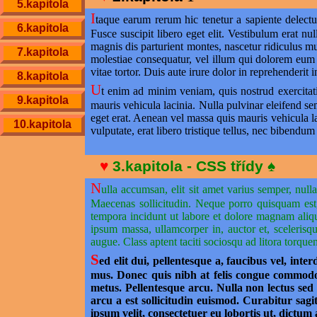
5.kapitola
I
taque earum rerum hic tenetur a sapiente delectus
6.kapitola
Fusce suscipit libero eget elit. Vestibulum erat 
magnis dis parturient montes, nascetur ridiculus mu
7.kapitola
molestiae consequatur, vel illum qui dolorem eum
vitae tortor. Duis aute irure dolor in reprehenderit i
8.kapitola
U
t enim ad minim veniam, quis nostrud exercita
9.kapitola
mauris vehicula lacinia. Nulla pulvinar eleifend 
eget erat. Aenean vel massa quis mauris vehicula lac
10.kapitola
vulputate, erat libero tristique tellus, nec bibendum 
3.kapitola - CSS třídy
N
ulla accumsan, elit sit amet varius semper, nul
Maecenas sollicitudin. Neque porro quisquam est,
tempora incidunt ut labore et dolore magnam aliqu
ipsum massa, ullamcorper in, auctor et, scelerisqu
augue. Class aptent taciti sociosqu ad litora torquen
S
ed elit dui, pellentesque a, faucibus vel, in
mus. Donec quis nibh at felis congue commodo.
metus. Pellentesque arcu. Nulla non lectus sed 
arcu a est sollicitudin euismod. Curabitur sagi
ipsum velit, consectetuer eu lobortis ut, dictum