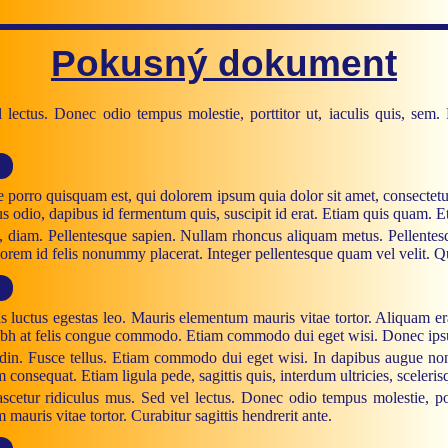
Pokusný dokument
 lectus. Donec odio tempus molestie, porttitor ut, iaculis quis, sem
e porro quisquam est, qui dolorem ipsum quia dolor sit amet, consectet
s odio, dapibus id fermentum quis, suscipit id erat. Etiam quis quam. 
ec, diam. Pellentesque sapien. Nullam rhoncus aliquam metus. Pellentes
t lorem id felis nonummy placerat. Integer pellentesque quam vel velit. Q
s luctus egestas leo. Mauris elementum mauris vitae tortor. Aliquam er
nibh at felis congue commodo. Etiam commodo dui eget wisi. Donec ipsum
in. Fusce tellus. Etiam commodo dui eget wisi. In dapibus augue non s
consequat. Etiam ligula pede, sagittis quis, interdum ultricies, sceleris
cetur ridiculus mus. Sed vel lectus. Donec odio tempus molestie, por
mauris vitae tortor. Curabitur sagittis hendrerit ante.