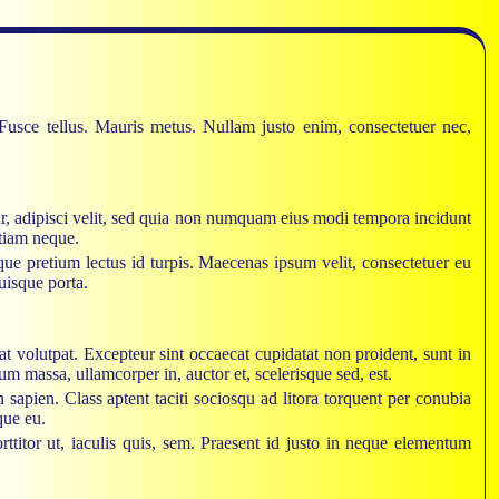
. Fusce tellus. Mauris metus. Nullam justo enim, consectetuer nec,
ur, adipisci velit, sed quia non numquam eius modi tempora incidunt
Etiam neque.
que pretium lectus id turpis. Maecenas ipsum velit, consectetuer eu
uisque porta.
at volutpat. Excepteur sint occaecat cupidatat non proident, sunt in
 massa, ullamcorper in, auctor et, scelerisque sed, est.
apien. Class aptent taciti sociosqu ad litora torquent per conubia
que eu.
ttitor ut, iaculis quis, sem. Praesent id justo in neque elementum