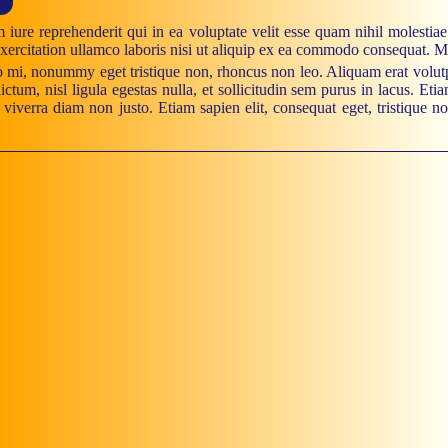
 iure reprehenderit qui in ea voluptate velit esse quam nihil molestia
xercitation ullamco laboris nisi ut aliquip ex ea commodo consequat. 
leo mi, nonummy eget tristique non, rhoncus non leo. Aliquam erat volut
ctum, nisl ligula egestas nulla, et sollicitudin sem purus in lacus. E
s viverra diam non justo. Etiam sapien elit, consequat eget, tristique 