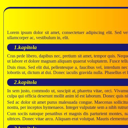
Lorem ipsum dolor sit amet, consectetuer adipiscing elit. Sed vel
ullamcorper ac, vestibulum in, elit.
1.kapitola
Cras pede libero, dapibus nec, pretium sit amet, tempor quis. Nequ
ut labore et dolore magnam aliquam quaerat voluptatem. Fusce tellu
Duis risus. Sed elit dui, pellentesque a, faucibus vel, interdum n
lobortis ut, dictum at dui. Donec iaculis gravida nulla. Phasellus e
2.kapitola
In sem justo, commodo ut, suscipit at, pharetra vitae, orci. Vivamu
culpa qui officia deserunt mollit anim id est laborum. Donec quis 
Sed ac dolor sit amet purus malesuada congue. Maecenas sollicitud
nostra, per inceptos hymenaeos. Integer vulputate sem a nibh rutrum 
Cum sociis natoque penatibus et magnis dis parturient montes, nas
ultrices. Donec vitae arcu. Aliquam erat volutpat. Mauris elementum 