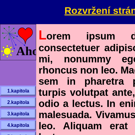
Rozvržení strá
L
orem ipsum do
consectetuer adipisc
mi, nonummy eget
rhoncus non leo. M
sem in pharetra pe
turpis volutpat ante
1.kapitola
odio a lectus. In en
2.kapitola
malesuada. Vivamus 
3.kapitola
leo. Aliquam erat 
4.kapitola