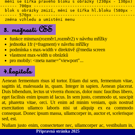
  mění se šířka pravého bloku s obrázky (230px - 130px)

------- 700px ------------------------------------------
  blok s obrázky zmizí, mění se šířka hl.bloku (580px - 
------- 570px ------------------------------------------
3. možnosti CSS
funkce minmax(rozměr1,rozměr2) v návrhu mřížky
jednotka 1fr (=fragment) v návrhu mřížky
podmínka s max-width v direktivě @media screen
vlastnost max-width u obrázků
pro mobily: <meta name="viewport"...
4.kapitola
Aenean fermentum risus id tortor. Etiam dui sem, fermentum vitae,
sagittis id, malesuada in, quam. Integer in sapien. Aenean placerat.
Duis bibendum, lectus ut viverra rhoncus, dolor nunc faucibus libero,
eget facilisis enim ipsum id lacus. In sem justo, commodo ut, suscipit
at, pharetra vitae, orci. Ut enim ad minim veniam, quis nostrud
exercitation ullamco laboris nisi ut aliquip ex ea commodo
consequat. Donec ipsum massa, ullamcorper in, auctor et, scelerisque
sed, est.
Nullam justo enim, consectetuer nec, ullamcorper ac, vestibulum in,
elit. Sed vel lectus. Donec odio tempus molestie, porttitor ut, iaculis
Přípravná stránka 2025