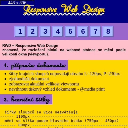
448 x 896
Responsive Web Design
1
2
3
4
5
6
7
8
RWD = Responsive Web Design
znamená, že rozložení bloků na webové stránce se mění podle
velikosti okna (viewportu).
1. příprava dokumentu
šířky krajních sloupců odpovídají obsahu L=120px, P=230px
zjednodušit dokument
zobrazovat aktuální velikost viewportu
navrhnout tiskový vzhled dokumentu - @media print
2. hraniční šířky
  šířky sloupců se více nezvětšují

------ 1100px ------------------------------------------
  mění se šířka pouze hlavního bloku (750px - 450px)

------- 800px ------------------------------------------