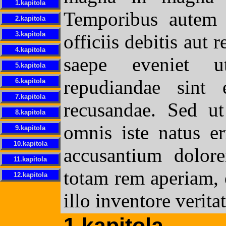
1.kapitola
Temporibus autem 
2.kapitola
3.kapitola
officiis debitis aut 
4.kapitola
saepe eveniet u
5.kapitola
repudiandae sint 
6.kapitola
7.kapitola
recusandae. Sed ut
8.kapitola
omnis iste natus er
9.kapitola
10.kapitola
accusantium dolor
11.kapitola
totam rem aperiam, 
12.kapitola
illo inventore veritat
1.kapitola