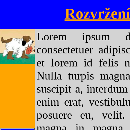
Rozvržení
Lorem ipsum do
consectetuer adipisc
et lorem id felis 
Nulla turpis magna
suscipit a, interdum 
enim erat, vestibul
posuere eu, velit
magna in magna g