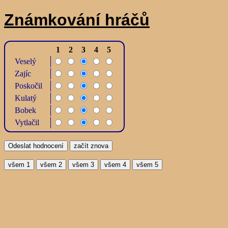
Známkování hráčů
1
2
3
4
5
Veselý
Zajíc
Poskočil
Kulatý
Bobek
Vytlačil