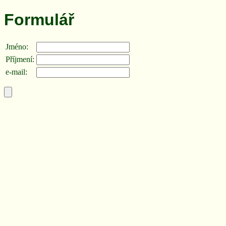
Formulář
Jméno:
Příjmení:
e-mail: