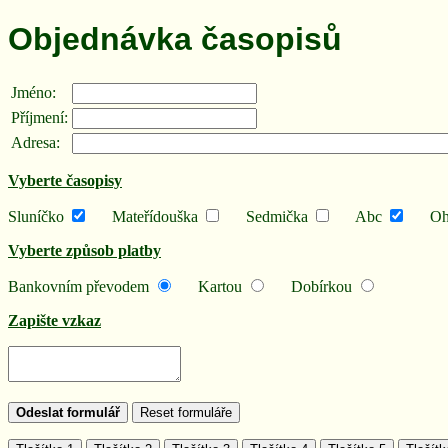
Objednávka časopisů
Jméno:
Příjmení:
Adresa:
Vyberte časopisy
Sluníčko
Mateřídouška
Sedmička
Abc
Ohn
Vyberte způsob platby
Bankovním převodem
Kartou
Dobírkou
Zapište vzkaz