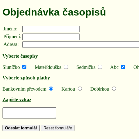
Objednávka časopisů
Jméno:
Příjmení:
Adresa:
Vyberte časopisy
Sluníčko
Mateřídouška
Sedmička
Abc
Ohn
Vyberte způsob platby
Bankovním převodem
Kartou
Dobírkou
Zapište vzkaz