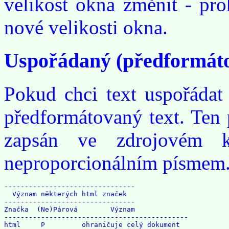
velikost okna změnit - pro
nové velikosti okna.
Uspořádaný (předformáto
Pokud chci text uspořádat
předformátovaný text. Ten p
zapsán ve zdrojovém k
neproporcionálním písmem. 
--------------------------------

  Význam některých html značek

--------------------------------

Značka  (Ne)Párová        Význam

---------------------------------------------

html     P         ohraničuje celý dokument
