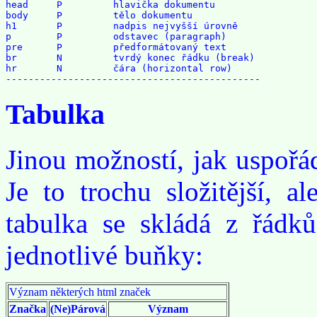
head     P         hlavička dokumentu

body     P         tělo dokumentu

h1       P         nadpis nejvyšší úrovně

p        P         odstavec (paragraph)

pre      P         předformátovaný text

br       N         tvrdý konec řádku (break)

hr       N         čára (horizontal row)

Tabulka
Jinou možností, jak uspořád
Je to trochu složitější, a
tabulka se skládá z řádk
jednotlivé buňky:
Význam některých html značek
Značka
(Ne)Párová
Význam