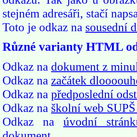
stejném adresáři, stačí naps
Toto je odkaz na
sousední 
Různé varianty HTML o
Odkaz na
dokument z minul
Odkaz na
začátek dloooou
Odkaz na
předposlední ods
Odkaz na
školní web SUPŠ
Odkaz na
úvodní strán
dokument