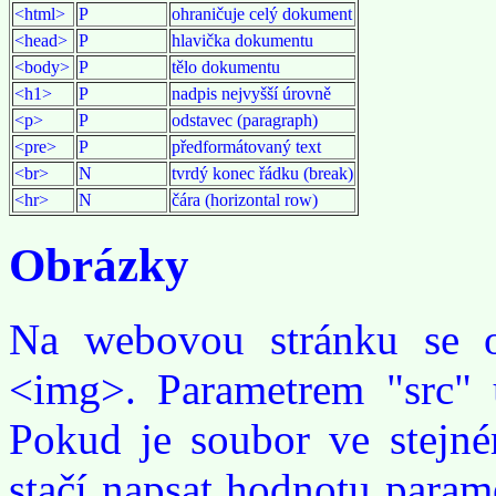
<html>
P
ohraničuje celý dokument
<head>
P
hlavička dokumentu
<body>
P
tělo dokumentu
<h1>
P
nadpis nejvyšší úrovně
<p>
P
odstavec (paragraph)
<pre>
P
předformátovaný text
<br>
N
tvrdý konec řádku (break)
<hr>
N
čára (horizontal row)
Obrázky
Na webovou stránku se o
<img>. Parametrem "src" u
Pokud je soubor ve stejné
stačí napsat hodnotu param