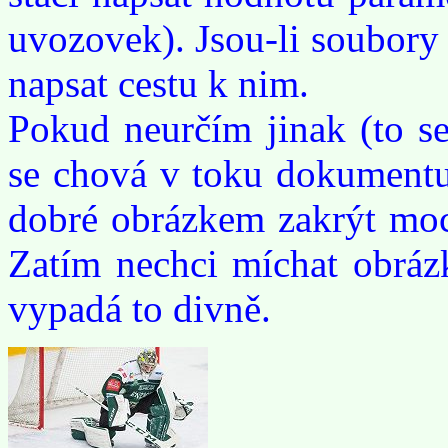
uvozovek). Jsou-li soubory
napsat cestu k nim.
Pokud neurčím jinak (to se
se chová v toku dokumentu
dobré obrázkem zakrýt moc 
Zatím nechci míchat obrázk
vypadá to divně.