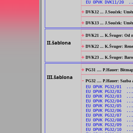
EU OPVK DVK11/20 ..
+
DVK12 ... J.Souček: Umění
+
DVK13 ... J.Souček: Umění 
+
DVK21 ... K.Švuger: Od no
II.šablona
+
DVK22 ... K.Švuger: Renes
+
DVK23 ... K.Švuger: Barok
+
PG31 .... P.Hauer: Bitmap
III.šablona
-
PG32 .... P.Hauer: Sazba 
EU OPVK PG32/01 ..
EU OPVK PG32/02 ..
EU OPVK PG32/03 ..
EU OPVK PG32/04 ...
EU OPVK PG32/05 ...
EU OPVK PG32/06 ...
EU OPVK PG32/07 ...
EU OPVK PG32/08 ..
EU OPVK PG32/09 ...
EU OPVK PG32/10 ..