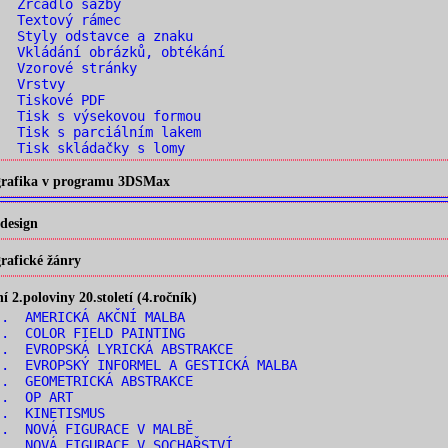
. Zrcadlo sazby
. Textový rámec
 Styly odstavce a znaku
 Vkládání obrázků, obtékání
. Vzorové stránky
. Vrstvy
. Tiskové PDF
 Tisk s výsekovou formou
 Tisk s parciálním lakem
 Tisk skládačky s lomy
 grafika v programu 3DSMax
design
rafické žánry
2.poloviny 20.století (4.ročník)
. AMERICKÁ AKČNÍ MALBA
. COLOR FIELD PAINTING
. EVROPSKÁ LYRICKÁ ABSTRAKCE
. EVROPSKÝ INFORMEL A GESTICKÁ MALBA
. GEOMETRICKÁ ABSTRAKCE
.. OP ART
.. KINETISMUS
. NOVÁ FIGURACE V MALBĚ
. NOVÁ FIGURACE V SOCHAŘSTVÍ