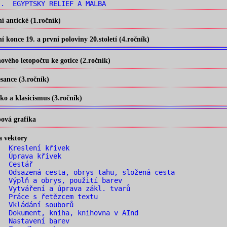
. EGYPTSKÝ RELIÉF A MALBA
 antické (1.ročník)
konce 19. a první poloviny 20.století (4.ročník)
vého letopočtu ke gotice (2.ročník)
ance (3.ročník)
o a klasicismus (3.ročník)
ová grafika
a vektory
. Kreslení křivek
. Úprava křivek
. Cestář
 Odsazená cesta, obrys tahu, složená cesta
 Výplň a obrys, použití barev
 Vytváření a úprava zákl. tvarů
 Práce s řetězcem textu
. Vkládání souborů
 Dokument, kniha, knihovna v AInd
. Nastavení barev