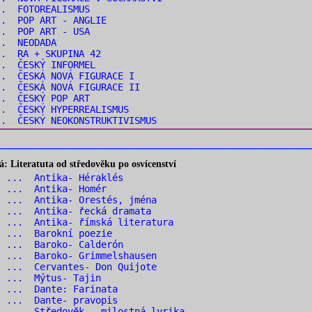
.. FOTOREALISMUS
.. POP ART - ANGLIE
.. POP ART - USA
.. NEODADA
.. RA + SKUPINA 42
.. ČESKÝ INFORMEL
. ČESKÁ NOVÁ FIGURACE I
. ČESKÁ NOVÁ FIGURACE II
.. ČESKÝ POP ART
. ČESKÝ HYPERREALISMUS
. ČESKÝ NEOKONSTRUKTIVISMUS
 Literatuta od středověku po osvícenství
1 ... Antika- Héraklés
2 ... Antika- Homér
 ... Antika- Orestés, jména
 ... Antika- řecká dramata
 ... Antika- římská literatura
6 ... Barokní poezie
7 ... Baroko- Calderón
 ... Baroko- Grimmelshausen
 ... Cervantes- Don Quijote
0 ... Mýtus- Tajin
1 ... Dante: Farinata
2 ... Dante- pravopis
 ... Středověk – milostná lyrika