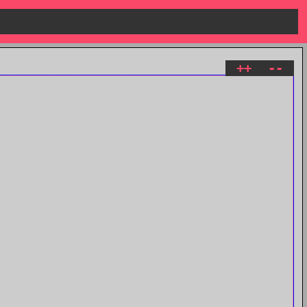
++
--