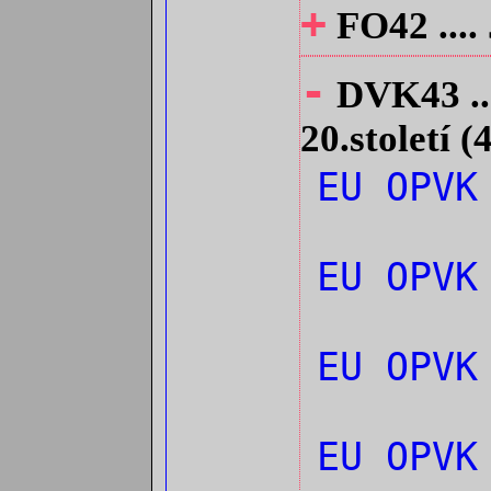
+
FO42 ....
-
DVK43 ...
20.století (
EU OPVK
EU OPVK
EU OPVK
EU OPVK