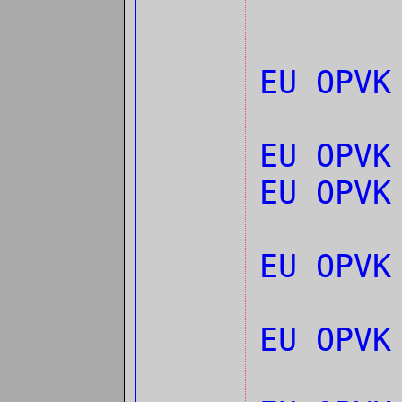
EU OPV
EU OPVK
EU OPV
EU OPVK
EU OPVK