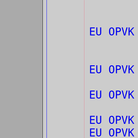
EU OPV
EU OPVK
EU OPV
EU OPVK
EU OPVK