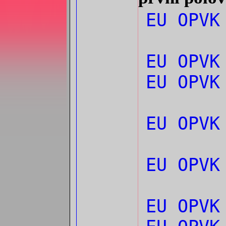
EU OPV
EU OPVK
EU OPV
EU OPV
EU OPV
EU OPVK