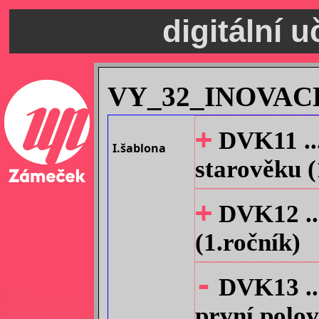
digitální 
VY_32_INOVAC
+
DVK11 ...
I.šablona
starověku (
+
DVK12 ...
(1.ročník)
-
DVK13 ...
první polov