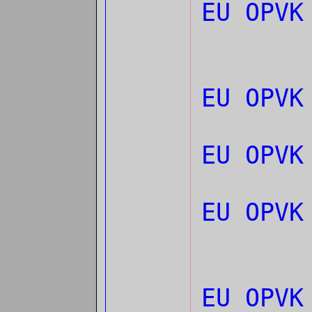
EU OPV
EU OPVK
EU OPV
EU OPV
EU OPV