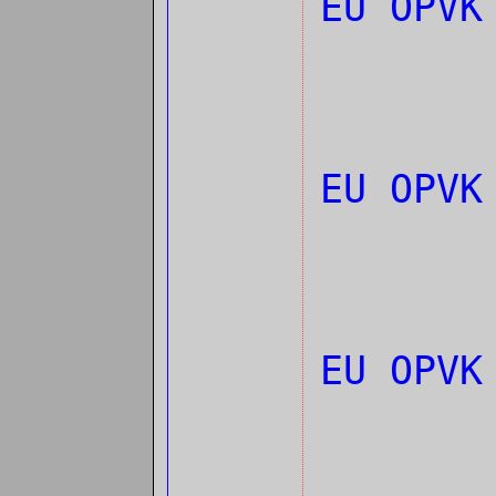
EU OPVK
EU OPVK
EU OPV