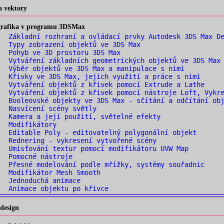
a vektory
 grafika v programu 3DSMax
 Základní rozhraní a ovládací prvky Autodesk 3DS Max De
 Typy zobrazení objektů ve 3DS Max
 Pohyb ve 3D prostoru 3DS Max
 Vytváření základních geometrických objektů ve 3DS Max 
 Výběr objektů ve 3DS Max a manipulace s nimi
 Křivky ve 3DS Max, jejich využití a práce s nimi
 Vytváření objektů z křivek pomocí Extrude a Lathe
 Vytváření objektů z křivek pomocí nástroje Loft, Vykre
 Booleovské objekty ve 3DS Max - sčítání a odčítání obj
 Nasvícení scény světly
 Kamera a její použití, světelné efekty
. Modifikátory
 Editable Poly - editovatelný polygonální objekt
 Rednering - vykresení vytvořené scény
 Umisťování textur pomocí modifikátoru UVW Map
. Pomocné nástroje
 Přesné modelování podle mřížky, systémy souřadnic
 Modifikátor Mesh Smooth
. Jednoduchá animace
 Animace objektu po křivce
design