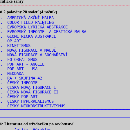
rafické žánry
2.poloviny 20.století (4.ročník)
. AMERICKÁ AKČNÍ MALBA
. COLOR FIELD PAINTING
. EVROPSKÁ LYRICKÁ ABSTRAKCE
. EVROPSKÝ INFORMEL A GESTICKÁ MALBA
. GEOMETRICKÁ ABSTRAKCE
.. OP ART
.. KINETISMUS
. NOVÁ FIGURACE V MALBĚ
. NOVÁ FIGURACE V SOCHAŘSTVÍ
.. FOTOREALISMUS
.. POP ART - ANGLIE
.. POP ART - USA
.. NEODADA
.. RA + SKUPINA 42
.. ČESKÝ INFORMEL
. ČESKÁ NOVÁ FIGURACE I
. ČESKÁ NOVÁ FIGURACE II
.. ČESKÝ POP ART
. ČESKÝ HYPERREALISMUS
. ČESKÝ NEOKONSTRUKTIVISMUS
 Literatuta od středověku po osvícenství
1 ... Antika- Héraklés