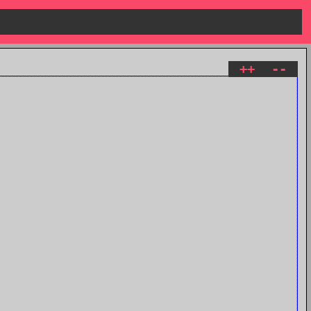
++
--