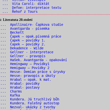
 ... Vita Caroli- diktát
 ... Defoe: interpretace textu
2 ... Řehoř z Tours
Literatuta 20.století
... Apollinaire- Čapkova studie
... Avantgarda - písemka
 ... Beckett
... Čapek – opak.písemná práce
... Čapek – povídky 1.
... Čapek – povídky 2.
 ... Dekadence - Wilde
... Gellner - interpretace
... Gellner - pravopis
... Hašek. Avantgarda - opakování
... Hemingway – Povídky1
... Hemigway – Povídky 2
... Hesse- Demian práce s úryvky
... Hesse- pravopis a úkoly
... Hrabal – opak. k mat.
 ... Hrabal- povídky
 ... Hrabal- postavy
 ... Charms
 ... Kafka
... Kundera. Já truchlivý bůh
... Kundera. Falešný autostop
... Nezval- ukázky z tvorby