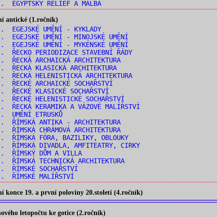
. EGYPTSKÝ RELIÉF A MALBA
 antické (1.ročník)
. EGEJSKÉ UMĚNÍ - KYKLADY
. EGEJSKÉ UMĚNÍ - MINOJSKÉ UMĚNÍ
. EGEJSKÉ UMĚNÍ - MYKÉNSKÉ UMĚNÍ
. ŘECKO PERIODIZACE STAVEBNÍ ŘÁDY
. ŘECKÁ ARCHAICKÁ ARCHITEKTURA
. ŘECKÁ KLASICKÁ ARCHITEKTURA
. ŘECKÁ HELENISTICKÁ ARCHITEKTURA
. ŘECKÉ ARCHAICKÉ SOCHAŘSTVÍ
. ŘECKÉ KLASICKÉ SOCHAŘSTVÍ
. ŘECKÉ HELENISTICKÉ SOCHAŘSTVÍ
. ŘECKÁ KERAMIKA A VÁZOVÉ MALÍŘSTVÍ
.. UMĚNÍ ETRUSKŮ
. ŘÍMSKÁ ANTIKA - ARCHITEKTURA
. ŘÍMSKÁ CHRÁMOVÁ ARCHITEKTURA
. ŘÍMSKÁ FÓRA, BAZILIKY, OBLOUKY
. ŘÍMSKÁ DIVADLA, AMFITEATRY, CIRKY
.. ŘÍMSKÝ DŮM A VILLA
. ŘÍMSKÁ TECHNICKÁ ARCHITEKTURA
.. ŘÍMSKÉ SOCHAŘSTVÍ
.. ŘÍMSKÉ MALÍŘSTVÍ
konce 19. a první poloviny 20.století (4.ročník)
vého letopočtu ke gotice (2.ročník)