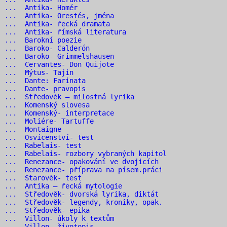
2 ... Antika- Homér
 ... Antika- Orestés, jména
 ... Antika- řecká dramata
 ... Antika- římská literatura
6 ... Barokní poezie
7 ... Baroko- Calderón
 ... Baroko- Grimmelshausen
 ... Cervantes- Don Quijote
0 ... Mýtus- Tajin
1 ... Dante: Farinata
2 ... Dante- pravopis
 ... Středověk – milostná lyrika
4 ... Komenský slovesa
 ... Komenský- interpretace
 ... Moliére- Tartuffe
7 ... Montaigne
 ... Osvícenství- test
9 ... Rabelais- test
 ... Rabelais- rozbory vybraných kapitol
 ... Renezance- opakování ve dvojicích
 ... Renezance- příprava na písem.práci
3 ... Starověk- test
 ... Antika – řecká mytologie
 ... Středověk- dvorská lyrika, diktát
 ... Středověk- legendy, kroniky, opak.
7 ... Středověk- epika
 ... Villon- úkoly k textům
 ... Villon- životopis