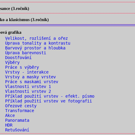
ance (3.ročník)
o a klasicismus (3.ročník)
ová grafika
 Velikost, rozlišení a ořez
 Úprava tonality a kontrastu
 Barvový prostor a hloubka
. Úprava barevnosti
. Doostřování
. Výběry
. Práce s výběry
. Vrstvy - interakce
 Vrstvy a masky vrstev
 Práce s maskami vrstev
. Vlastnosti vrstev 1
. Vlastnosti vrstev 2
 Příklad použití vrstev - efekt. písmo
 Příklad použití vrstev ve fotografii
. Ořezové cesty
. Transformace
. Akce
. Panoramata
. HDR
. Retušování