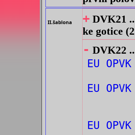
+
DVK21 ...
II.šablona
ke gotice (
-
DVK22 ...
EU OPV
EU OPV
EU OPVK