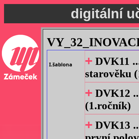
digitální 
VY_32_INOVAC
+
DVK11 ...
I.šablona
starověku (
+
DVK12 ...
(1.ročník)
+
DVK13 ...
první polov