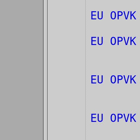
EU OPV
EU OPV
EU OPV
EU OPV