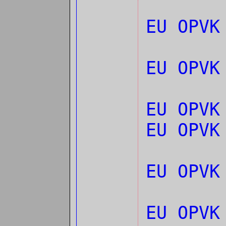
EU OPVK
EU OPV
EU OPVK
EU OPVK
EU OPVK
EU OPV