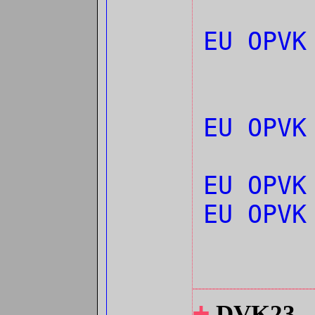
EU OPVK
EU OPVK
EU OPVK
EU OPV
+
DVK23 ...