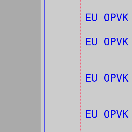
EU OPVK
EU OPVK
EU OPVK
EU OPVK