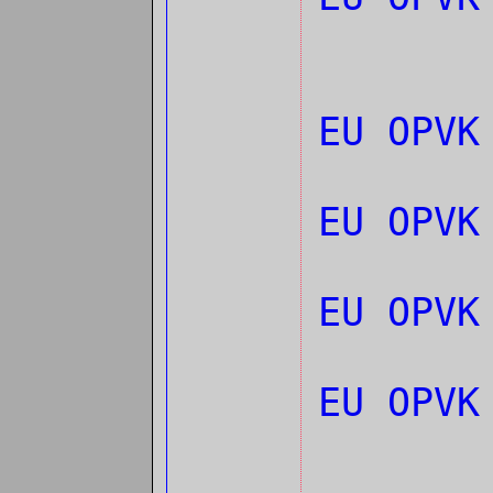
EU OPV
EU OPV
EU OPV
EU OPV