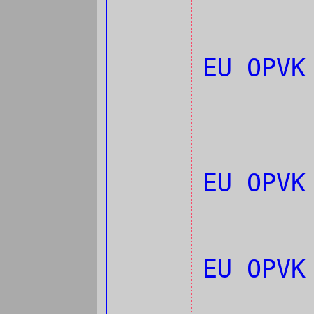
EU OPV
EU OPV
EU OPV