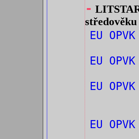
-
LITSTARA 
středověku 
EU OPV
EU OPV
EU OPV
EU OPV