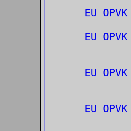
EU OPV
EU OPV
EU OPV
EU OPV