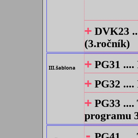
+
DVK23 ...
(3.ročník)
+
PG31 ....
III.šablona
+
PG32 ....
+
PG33 ....
programu
-
PG41 ....