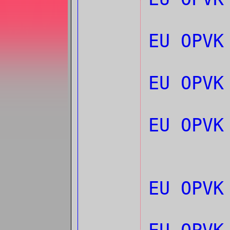
EU OPVK
EU OPVK
EU OPV
EU OPVK