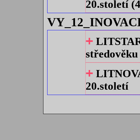
20.století (
VY_12_INOVAC
+
LITSTARA 
středověku 
+
LITNOVA .
20.století