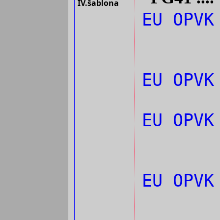
IV.šablona
EU OPVK
EU OPVK
EU OPVK
EU OPVK