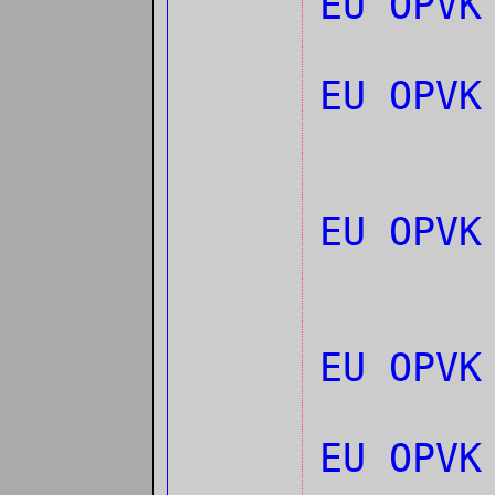
EU OPVK
EU OPV
EU OPV
EU OPVK
EU OPVK