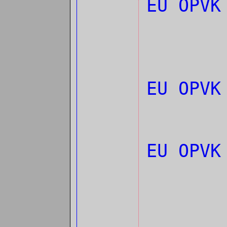
EU OPVK
EU OPVK
EU OPV