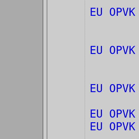
EU OPV
EU OPVK
EU OPVK
EU OPVK
EU OPV