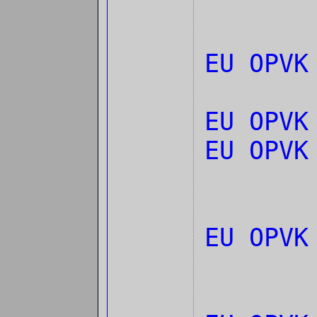
EU OPVK
EU OPVK
EU OPVK
EU OPVK