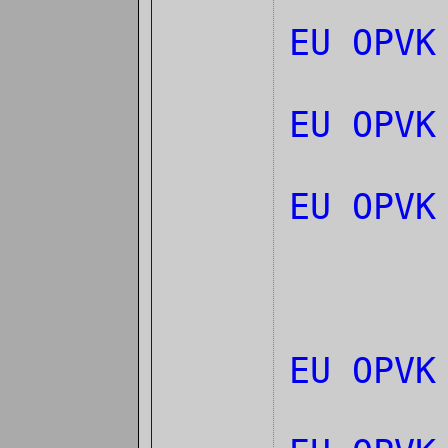
EU OPVK
EU OPVK
EU OPVK
EU OPVK