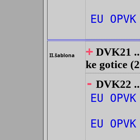
EU OPVK
+
DVK21 ...
II.šablona
ke gotice (
-
DVK22 ...
EU OPV
EU OPV