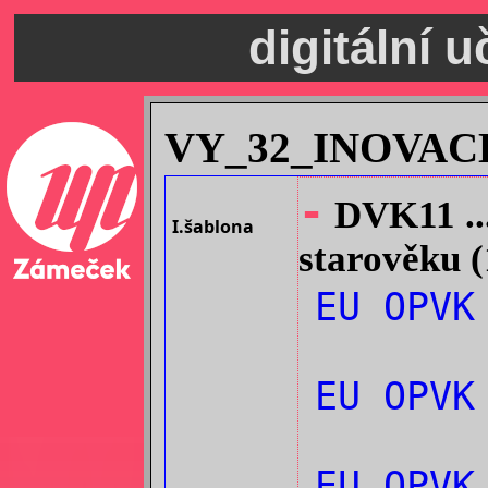
digitální 
VY_32_INOVAC
-
DVK11 ...
I.šablona
starověku (
EU OPVK
EU OPV
EU OPV