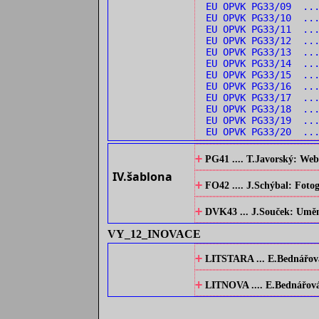
EU OPVK PG33/09 ...
EU OPVK PG33/10 ...
EU OPVK PG33/11 ...
EU OPVK PG33/12 ..
EU OPVK PG33/13 ...
EU OPVK PG33/14 ...
EU OPVK PG33/15 ...
EU OPVK PG33/16 ..
EU OPVK PG33/17 ...
EU OPVK PG33/18 ...
EU OPVK PG33/19 ..
EU OPVK PG33/20 ...
+
PG41 .... T.Javorský: Web
IV.šablona
+
FO42 .... J.Schýbal: Fotog
+
DVK43 ... J.Souček: Umění 
VY_12_INOVACE
+
LITSTARA ... E.Bednářová:
+
LITNOVA .... E.Bednářová: 