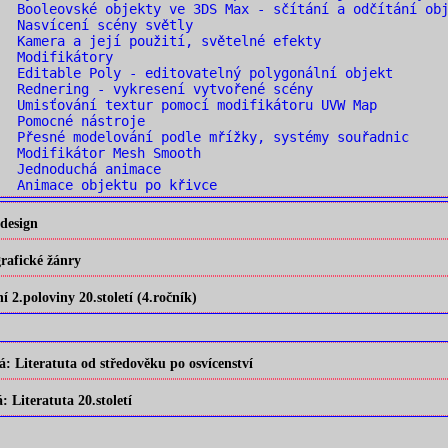
 Booleovské objekty ve 3DS Max - sčítání a odčítání obj
 Nasvícení scény světly
 Kamera a její použití, světelné efekty
. Modifikátory
 Editable Poly - editovatelný polygonální objekt
 Rednering - vykresení vytvořené scény
 Umisťování textur pomocí modifikátoru UVW Map
. Pomocné nástroje
 Přesné modelování podle mřížky, systémy souřadnic
 Modifikátor Mesh Smooth
. Jednoduchá animace
 Animace objektu po křivce
design
rafické žánry
2.poloviny 20.století (4.ročník)
 Literatuta od středověku po osvícenství
Literatuta 20.století