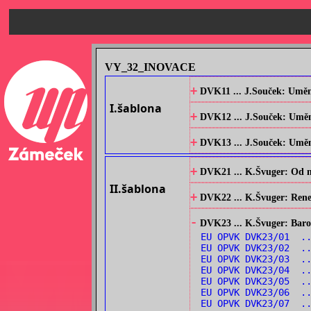
VY_32_INOVACE
+
DVK11 ... J.Souček: Umění
I.šablona
+
DVK12 ... J.Souček: Umění
+
DVK13 ... J.Souček: Umění 
+
DVK21 ... K.Švuger: Od no
II.šablona
+
DVK22 ... K.Švuger: Renes
-
DVK23 ... K.Švuger: Barok
EU OPVK DVK23/01 .
EU OPVK DVK23/02 ..
EU OPVK DVK23/03 ..
EU OPVK DVK23/04 ..
EU OPVK DVK23/05 .
EU OPVK DVK23/06 ..
EU OPVK DVK23/07 .