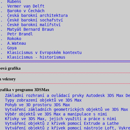
.. Rubens
.. Vermer van Delft
.. Baroko v Čechách
. Česká barokní architektura
. České barokní sochařství
. České barokní malířství
. Matyáš Bernard Braun
.. Petr Brandl
.. Rokoko
.. A.Wateau
.. Goya
. Klasicismus v Evropském kontextu
. Klasicismus - historismus
ová grafika
a vektory
 grafika v programu 3DSMax
 Základní rozhraní a ovládací prvky Autodesk 3DS Max De
 Typy zobrazení objektů ve 3DS Max
 Pohyb ve 3D prostoru 3DS Max
 Vytváření základních geometrických objektů ve 3DS Max 
 Výběr objektů ve 3DS Max a manipulace s nimi
 Křivky ve 3DS Max, jejich využití a práce s nimi
 Vytváření objektů z křivek pomocí Extrude a Lathe
 Vytváření objektů z křivek pomocí nástroje Loft, Vykre