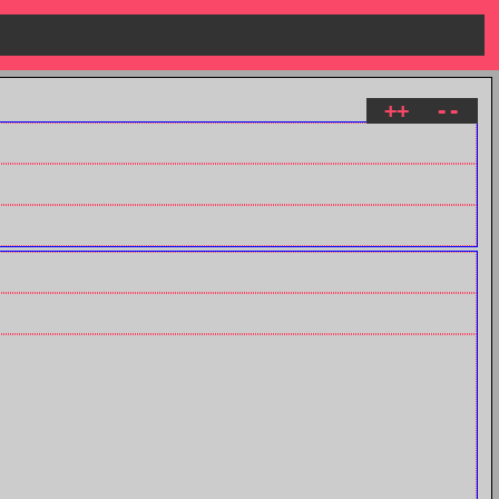
++
--