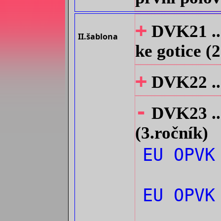
+
DVK21 ...
II.šablona
ke gotice (
+
DVK22 ...
-
DVK23 ...
(3.ročník)
EU OPVK
EU OPVK