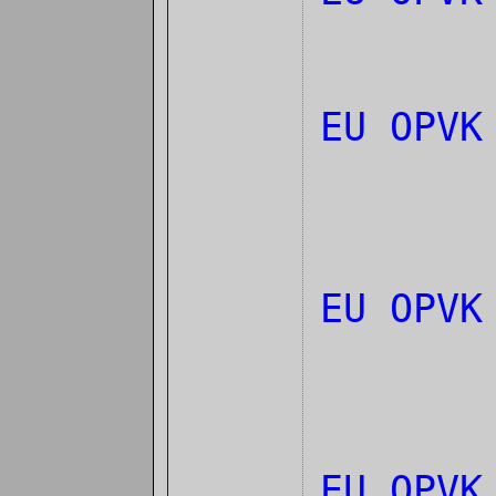
EU OPVK
EU OPVK
EU OPVK