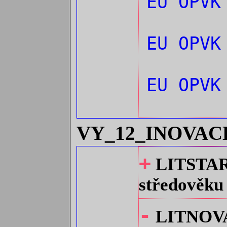
EU OPVK
EU OPVK
EU OPVK
VY_12_INOVAC
+
LITSTARA 
středověku 
-
LITNOVA .