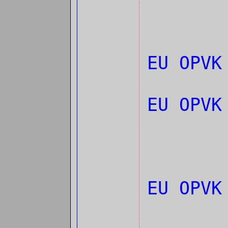
EU OPVK
EU OPVK
EU OPV