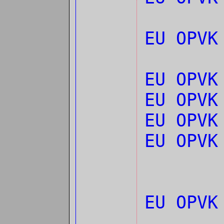
EU OPVK
EU OPVK
EU OPVK
EU OPVK
EU OPV
EU OPV