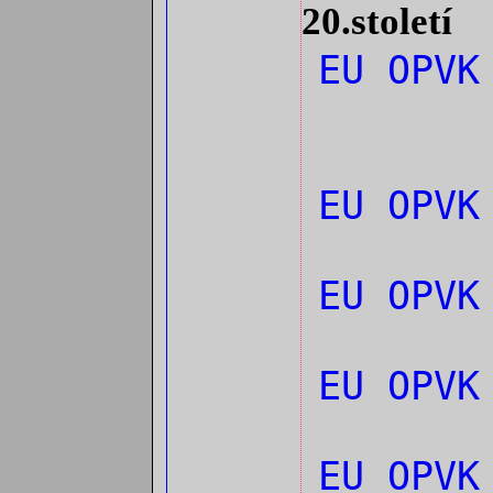
20.století
EU OPV
EU OPV
EU OPV
EU OPVK
EU OPVK