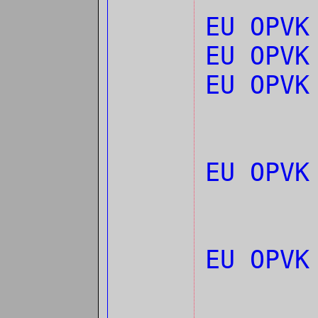
EU OPVK
EU OPVK
EU OPV
EU OPV
EU OPV