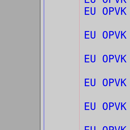
EU OPV
EU OPVK
EU OPVK
EU OPV
EU OPVK