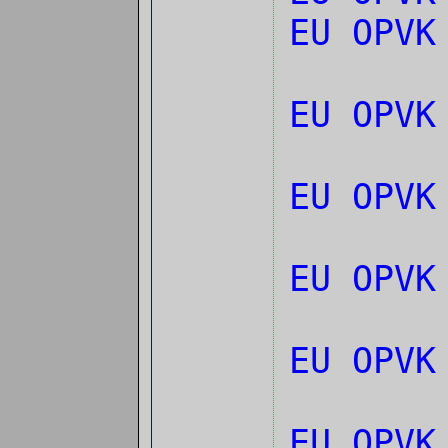
EU OPVK
EU OPVK
EU OPVK
EU OPVK
EU OPVK
EU OPVK