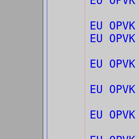
EU OPVK
EU OPVK
EU OPVK
EU OPVK
EU OPVK
EU OPVK