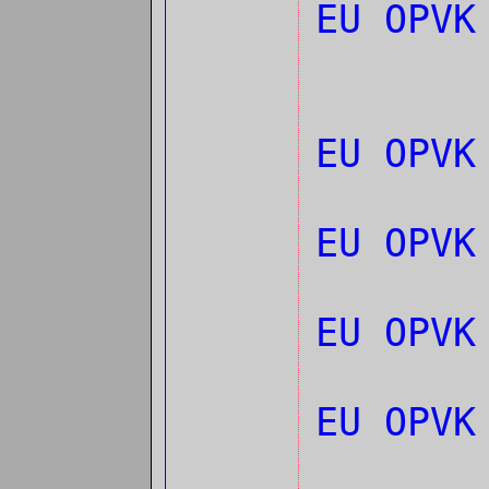
EU OPV
EU OPV
EU OPV
EU OPV
EU OPV