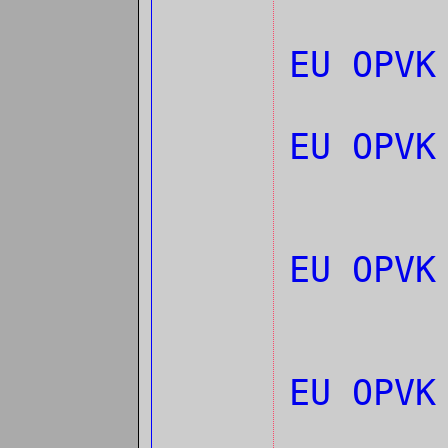
EU OPV
EU OPV
EU OPV
EU OPV