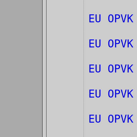
EU OPV
EU OPV
EU OPVK
EU OPVK
EU OPVK