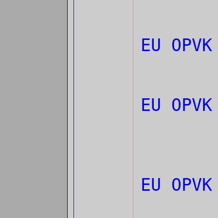
EU OPVK
EU OPV
EU OPV