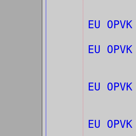
EU OPVK
EU OPVK
EU OPVK
EU OPVK