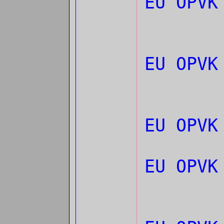
EU OPV
EU OPV
EU OPVK
EU OPVK