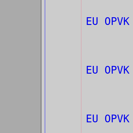
EU OPVK
EU OPV
EU OPVK