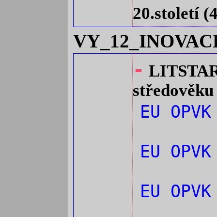
20.století (
VY_12_INOVAC
-
LITSTARA 
středověku 
EU OPV
EU OPV
EU OPV