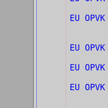
EU OPVK
EU OPVK
EU OPVK
EU OPVK