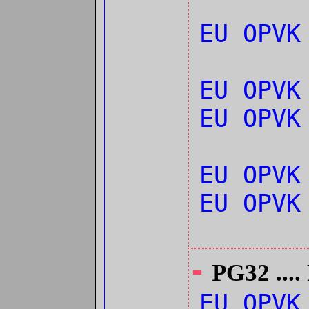
EU OPV
EU OPVK
EU OPV
EU OPV
EU OPV
-
PG32 ....
EU OPVK