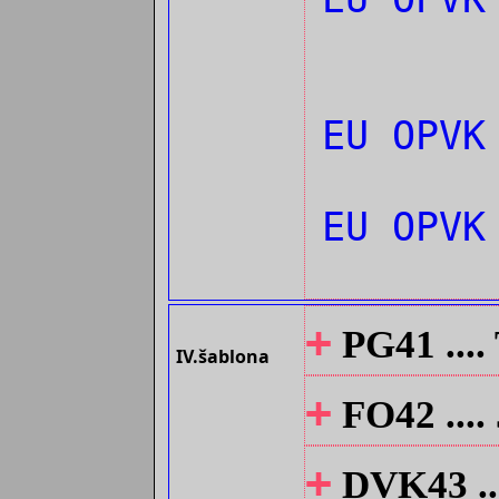
EU OPV
EU OPVK
+
PG41 ....
IV.šablona
+
FO42 ....
+
DVK43 ...