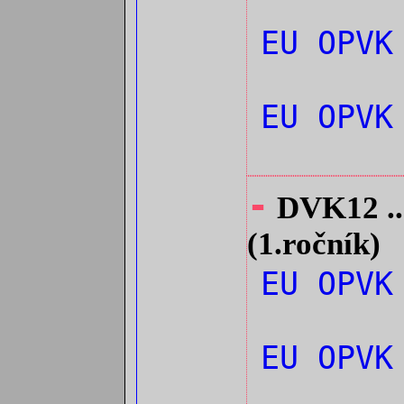
EU OPVK
EU OPVK
-
DVK12 ...
(1.ročník)
EU OPVK
EU OPVK