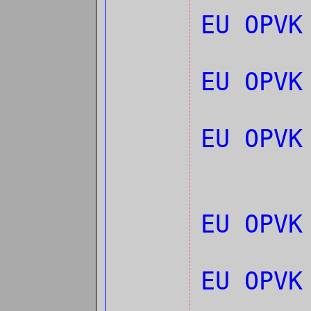
EU OPVK
EU OPVK
EU OPVK
EU OPVK
EU OPVK