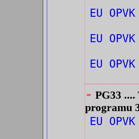
EU OPVK
EU OPVK
EU OPVK
-
PG33 ....
programu
EU OPVK