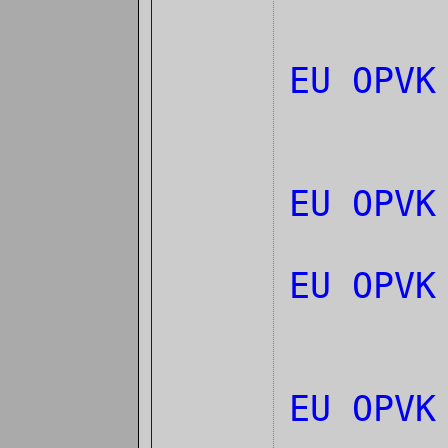
EU OPVK
EU OPVK
EU OPVK
EU OPVK