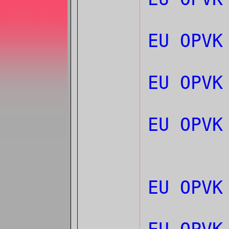
EU OPVK
EU OPVK
EU OPV
EU OPVK