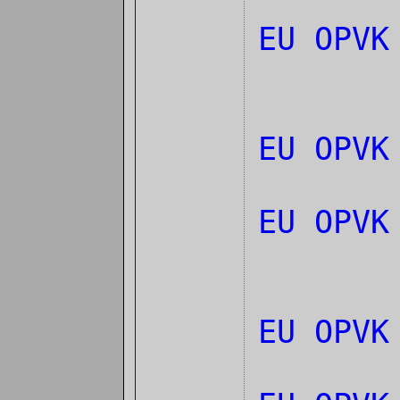
EU OPV
EU OPV
EU OPV
EU OPV