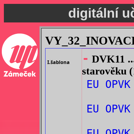
digitální 
VY_32_INOVAC
-
DVK11 ...
I.šablona
starověku (
EU OPVK
EU OPV
EU OPV