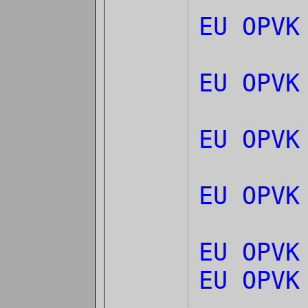
EU OPVK
EU OPVK
EU OPVK
EU OPVK
EU OPVK
EU OPVK