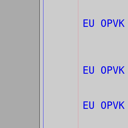
EU OPVK
EU OPVK
EU OPV