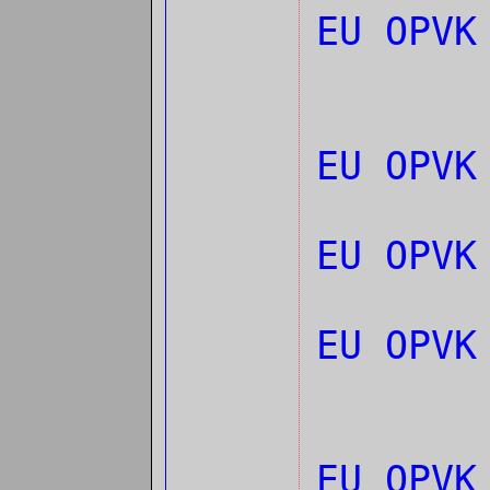
EU OPVK
EU OPVK
EU OPVK
EU OPV
EU OPVK