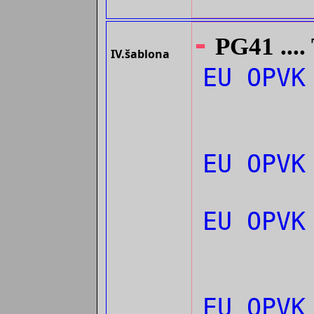
-
PG41 ....
IV.šablona
EU OPVK
EU OPVK
EU OPVK
EU OPVK