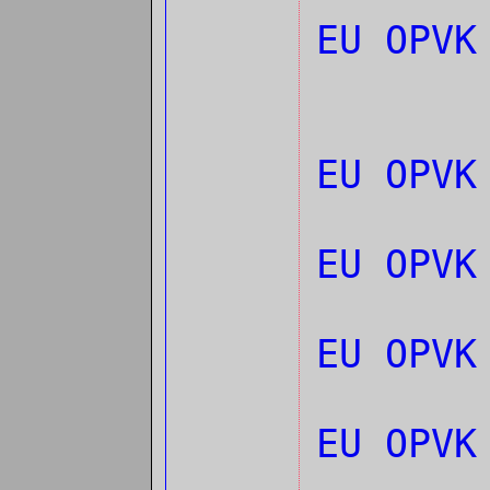
EU OPVK
EU OPVK
EU OPVK
EU OPVK
EU OPVK