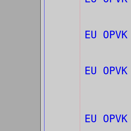
EU OPVK
EU OPV
EU OPVK