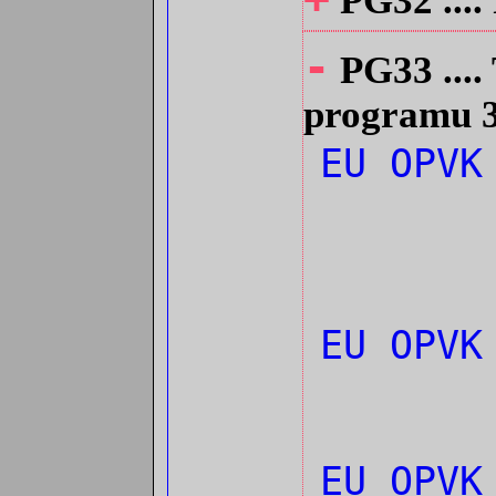
PG32 ....
-
PG33 ....
programu
EU OPVK
EU OPVK
EU OPVK