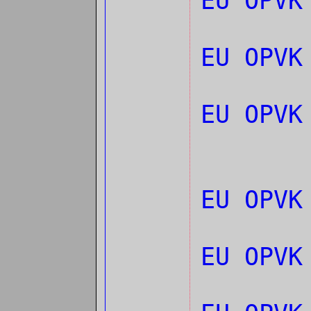
EU OPVK
EU OPVK
EU OPVK
EU OPVK
EU OPVK