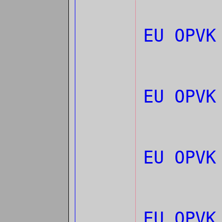
EU OPVK
EU OPVK
EU OPVK
EU OPVK