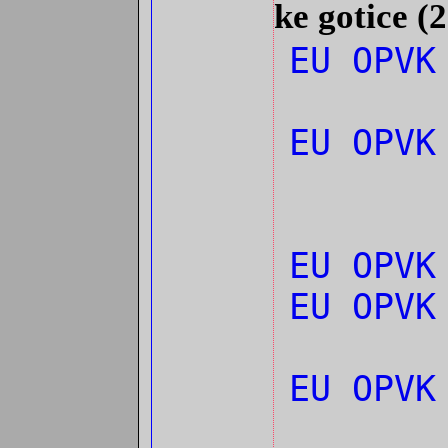
ke gotice (
EU OPV
EU OPV
EU OPVK
EU OPV
EU OPV