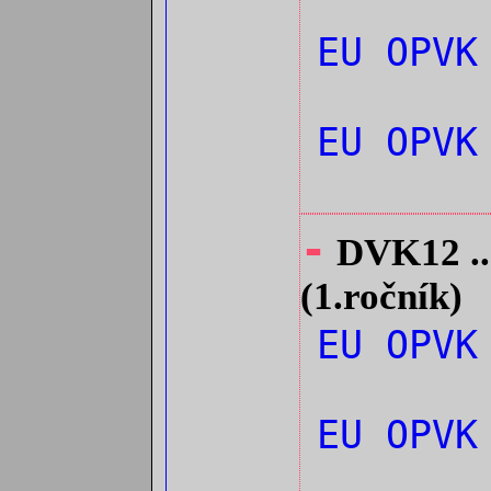
EU OPVK
EU OPVK
-
DVK12 ...
(1.ročník)
EU OPVK
EU OPVK