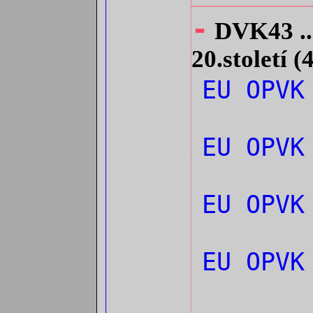
-
DVK43 ...
20.století (
EU OPVK
EU OPVK
EU OPVK
EU OPVK