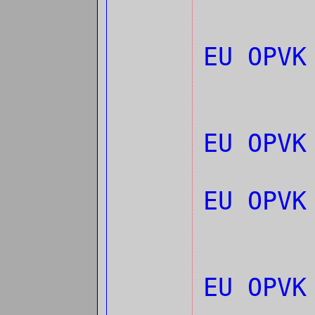
EU OPVK
EU OPVK
EU OPVK
EU OPVK