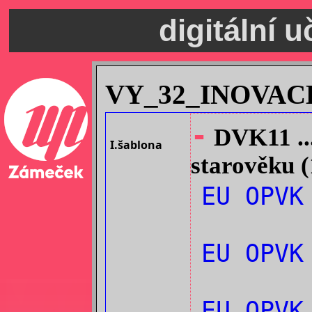
digitální 
VY_32_INOVAC
-
DVK11 ...
I.šablona
starověku (
EU OPVK
EU OPV
EU OPV