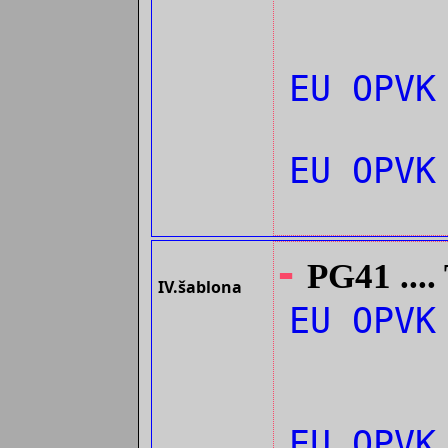
EU OPV
EU OPVK
-
PG41 ....
IV.šablona
EU OPVK
EU OPVK