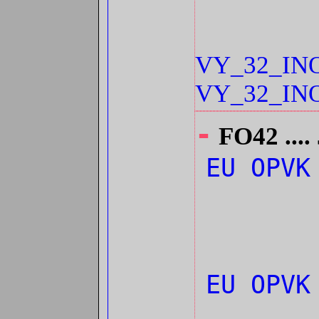
VY_32_INO
VY_32_INO
-
FO42 ....
EU OPVK
EU OPVK