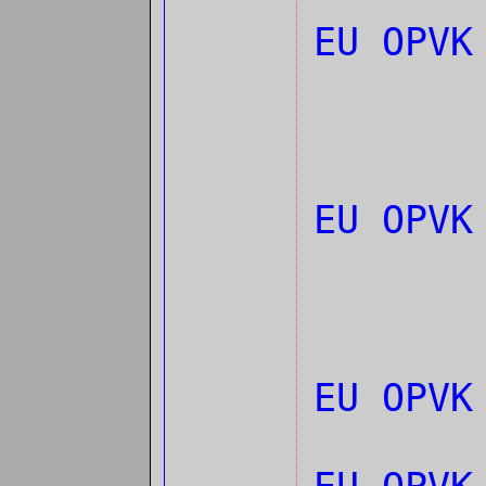
EU OPVK
EU OPV
EU OPVK