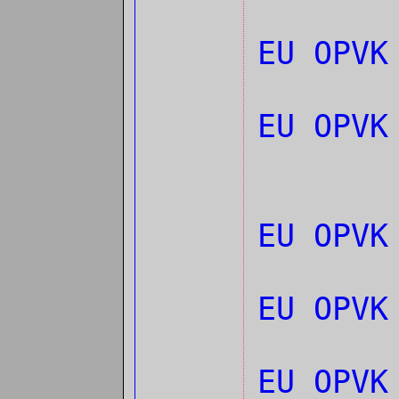
EU OPV
EU OPVK
EU OPV
EU OPV
EU OPVK