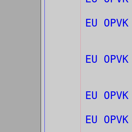
EU OPVK
EU OPVK
EU OPVK
EU OPVK