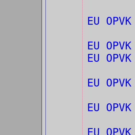
EU OPV
EU OPVK
EU OPV
EU OPVK
EU OPVK
EU OPV