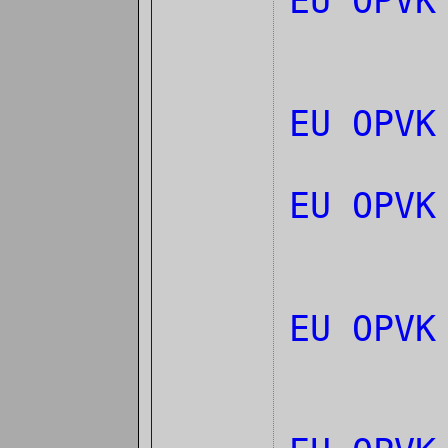
EU OPVK
EU OPV
EU OPVK
EU OPVK