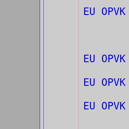
EU OPVK
EU OPVK
EU OPVK
EU OPV