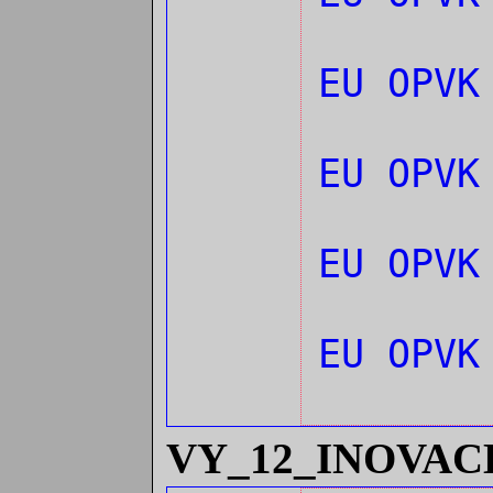
EU OPVK
EU OPVK
EU OPVK
EU OPVK
VY_12_INOVAC