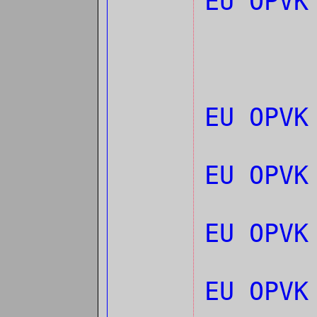
EU OPV
EU OPVK
EU OPVK
EU OPVK
EU OPVK