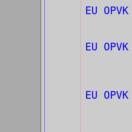
EU OPVK
EU OPVK
EU OPVK