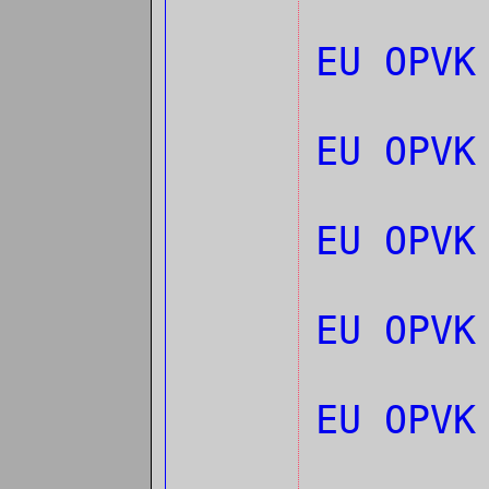
EU OPVK
EU OPVK
EU OPVK
EU OPV
EU OPV