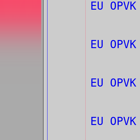
EU OPVK
EU OPVK
EU OPVK
EU OPVK