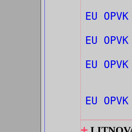
EU OPV
EU OPVK
EU OPV
EU OPVK
+
LITNOVA .