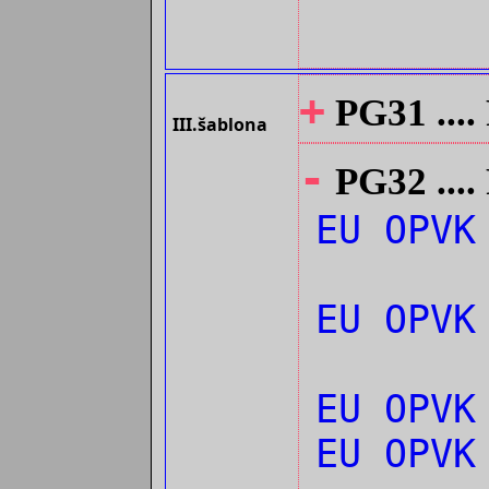
+
PG31 ....
III.šablona
-
PG32 ....
EU OPVK
EU OPVK
EU OPVK
EU OPVK