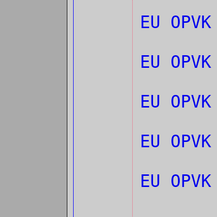
EU OPV
EU OPV
EU OPV
EU OPV
EU OPV