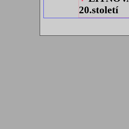
20.století