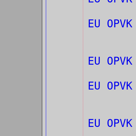
EU OPV
EU OPV
EU OPV
EU OPV