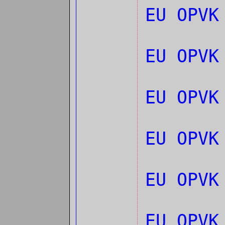
EU OPVK
EU OPVK
EU OPV
EU OPVK
EU OPV
EU OPVK