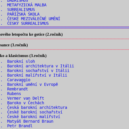
.. DADAISMUS
.. METAFYZICKÁ MALBA
.. SURREALISMUS
.. PAŘÍŽSKÁ ŠKOLA
. ČESKÉ MEZIVÁLEČNÉ UMĚNÍ
.. ČESKÝ SURREALISMUS
vého letopočtu ke gotice (2.ročník)
ance (3.ročník)
o a klasicismus (3.ročník)
.. Barokní sloh
. Barokní architektura v Itálii
. Barokní sochařství v Itálii
. Barokní malířství v Itálii
.. Caravaggio
. Barokní umění v Evropě
.. Rembrandt
.. Rubens
.. Vermer van Delft
.. Baroko v Čechách
. Česká barokní architektura
. České barokní sochařství
. České barokní malířství
. Matyáš Bernard Braun
.. Petr Brandl