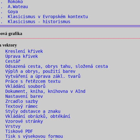
.. Rokoko
.. A.Wateau
.. Goya
. Klasicismus v Evropském kontextu
. Klasicismus - historismus
ová grafika
a vektory
. Kreslení křivek
. Úprava křivek
. Cestář
 Odsazená cesta, obrys tahu, složená cesta
 Výplň a obrys, použití barev
 Vytváření a úprava zákl. tvarů
 Práce s řetězcem textu
. Vkládání souborů
 Dokument, kniha, knihovna v AInd
. Nastavení barev
. Zrcadlo sazby
. Textový rámec
 Styly odstavce a znaku
 Vkládání obrázků, obtékání
. Vzorové stránky
. Vrstvy
. Tiskové PDF
 Tisk s výsekovou formou