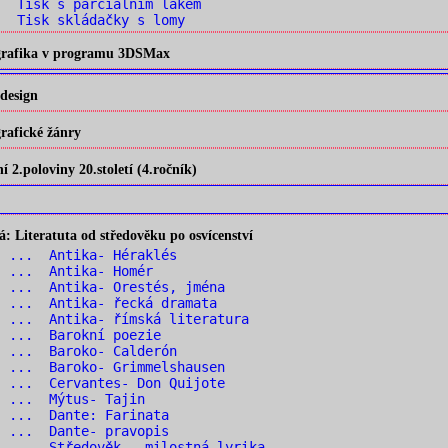
 Tisk s parciálním lakem
 Tisk skládačky s lomy
 grafika v programu 3DSMax
design
rafické žánry
2.poloviny 20.století (4.ročník)
 Literatuta od středověku po osvícenství
1 ... Antika- Héraklés
2 ... Antika- Homér
 ... Antika- Orestés, jména
 ... Antika- řecká dramata
 ... Antika- římská literatura
6 ... Barokní poezie
7 ... Baroko- Calderón
 ... Baroko- Grimmelshausen
 ... Cervantes- Don Quijote
0 ... Mýtus- Tajin
1 ... Dante: Farinata
2 ... Dante- pravopis
 ... Středověk – milostná lyrika