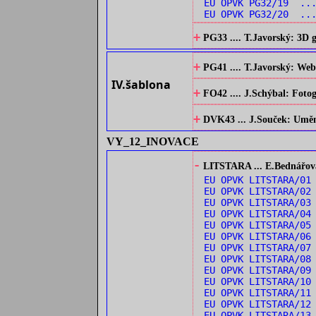
EU OPVK PG32/19 ...
EU OPVK PG32/20 ...
+
PG33 .... T.Javorský: 3D
+
PG41 .... T.Javorský: Web
IV.šablona
+
FO42 .... J.Schýbal: Fotog
+
DVK43 ... J.Souček: Umění 
VY_12_INOVACE
-
LITSTARA ... E.Bednářová:
EU OPVK LITSTARA/0
EU OPVK LITSTARA/0
EU OPVK LITSTARA/03
EU OPVK LITSTARA/04
EU OPVK LITSTARA/05
EU OPVK LITSTARA/0
EU OPVK LITSTARA/0
EU OPVK LITSTARA/08
EU OPVK LITSTARA/09
EU OPVK LITSTARA/1
EU OPVK LITSTARA/1
EU OPVK LITSTARA/1
EU OPVK LITSTARA/13