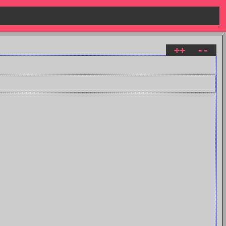
++
--