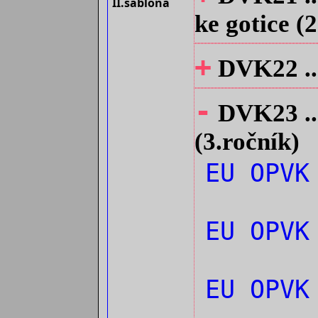
II.šablona
ke gotice (
+
DVK22 ...
-
DVK23 ...
(3.ročník)
EU OPVK
EU OPVK
EU OPVK