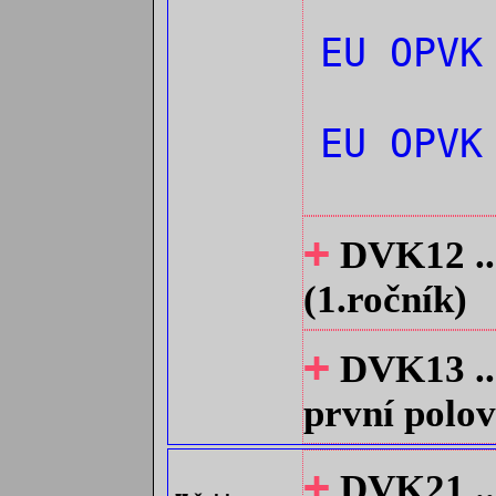
EU OPVK
EU OPVK
+
DVK12 ...
(1.ročník)
+
DVK13 ...
první polov
+
DVK21 ...