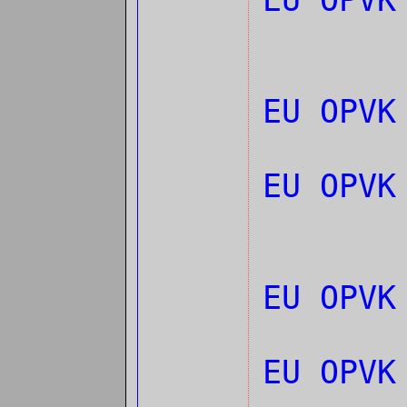
EU OPV
EU OPV
EU OPV
EU OPVK