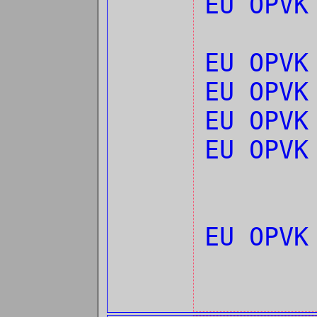
EU OPVK
EU OPVK
EU OPVK
EU OPVK
EU OPV
EU OPV