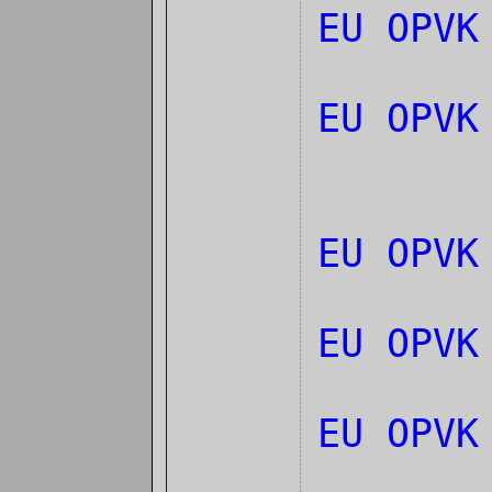
EU OPV
EU OPV
EU OPV
EU OPV
EU OPV