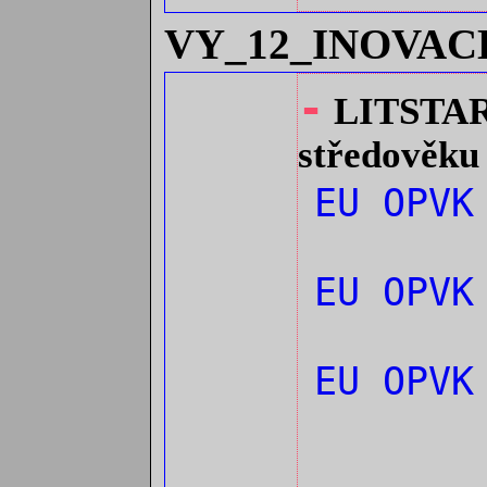
VY_12_INOVAC
-
LITSTARA 
středověku 
EU OPV
EU OPV
EU OPV