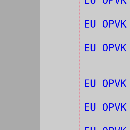
EU OPVK
EU OPVK
EU OPVK
EU OPVK
EU OPVK