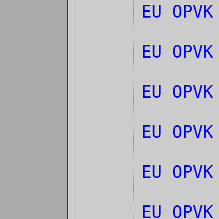
EU OPVK
EU OPVK
EU OPVK
EU OPVK
EU OPVK
EU OPVK