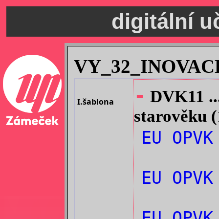
digitální 
VY_32_INOVAC
-
DVK11 ...
I.šablona
starověku (
EU OPVK
EU OPV
EU OPV