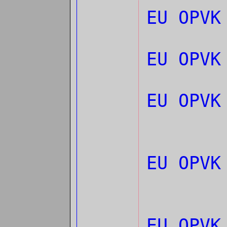
EU OPV
EU OPV
EU OPV
EU OPV
EU OPV