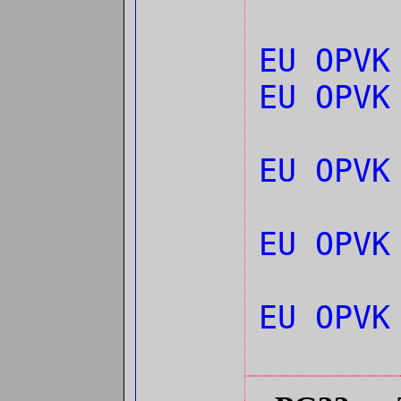
EU OPVK
EU OPVK
EU OPVK
EU OPVK
EU OPVK