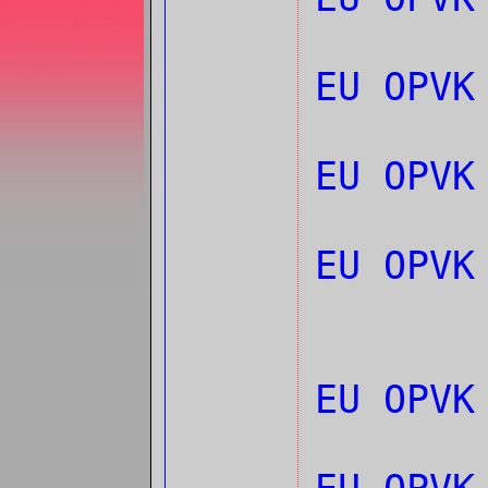
EU OPVK
EU OPVK
EU OPV
EU OPVK