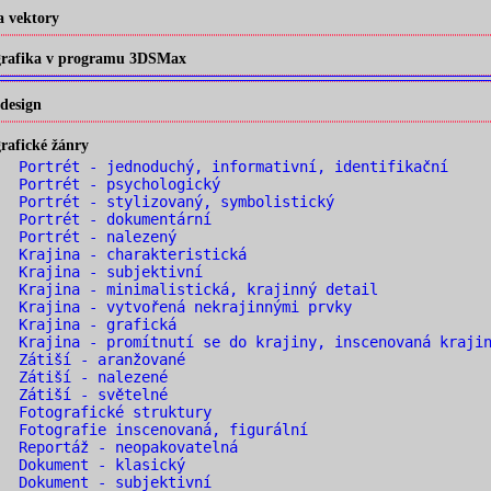
a vektory
 grafika v programu 3DSMax
design
rafické žánry
 Portrét - jednoduchý, informativní, identifikační
 Portrét - psychologický
 Portrét - stylizovaný, symbolistický
 Portrét - dokumentární
. Portrét - nalezený
 Krajina - charakteristická
 Krajina - subjektivní
 Krajina - minimalistická, krajinný detail
 Krajina - vytvořená nekrajinnými prvky
. Krajina - grafická
 Krajina - promítnutí se do krajiny, inscenovaná kraji
. Zátiší - aranžované
. Zátiší - nalezené
. Zátiší - světelné
 Fotografické struktury
 Fotografie inscenovaná, figurální
 Reportáž - neopakovatelná
. Dokument - klasický
 Dokument - subjektivní