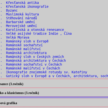
.. Křesťanská antika
. Křesťanská ikonografie
.. Byzanc
.. Muslimská kultura
.. Stěhování národů
.. Barbarské umění
.. Merovejské umění
. Karolinská a otonská renesance
. Velké asijské tradice Indie , Čína
.. Velká Morava
. Románský sloh v Evropě
.. Románské sochařství
.. Románské malířství
. Románská architektura
. Románský sloh v Českých zemích
. Románská architektura v Čechách
. Románské sochařství v Čechách
. Románské malířství v Čechách
. Ikonografie znojemské rotundy sv. Kateřiny
. Gotický sloh v Evropě a v Čechách, architektura, soch
ance (3.ročník)
o a klasicismus (3.ročník)
ová grafika