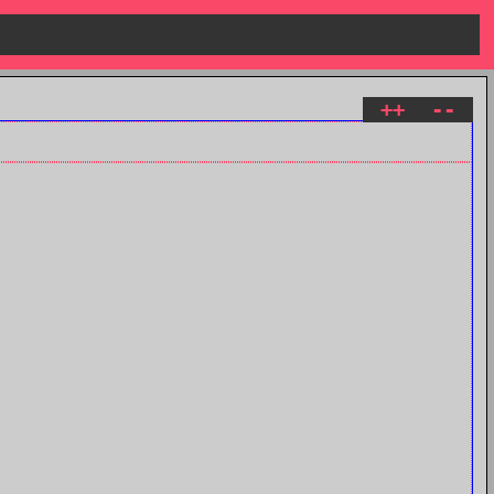
++
--