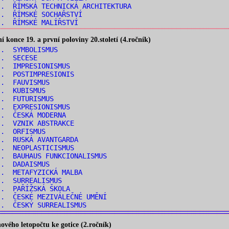
. ŘÍMSKÁ TECHNICKÁ ARCHITEKTURA
.. ŘÍMSKÉ SOCHAŘSTVÍ
.. ŘÍMSKÉ MALÍŘSTVÍ
konce 19. a první poloviny 20.století (4.ročník)
.. SYMBOLISMUS
.. SECESE
.. IMPRESIONISMUS
.. POSTIMPRESIONIS
.. FAUVISMUS
.. KUBISMUS
.. FUTURISMUS
.. EXPRESIONISMUS
.. ČESKÁ MODERNA
.. VZNIK ABSTRAKCE
.. ORFISMUS
.. RUSKÁ AVANTGARDA
.. NEOPLASTICISMUS
. BAUHAUS FUNKCIONALISMUS
.. DADAISMUS
.. METAFYZICKÁ MALBA
.. SURREALISMUS
.. PAŘÍŽSKÁ ŠKOLA
. ČESKÉ MEZIVÁLEČNÉ UMĚNÍ
.. ČESKÝ SURREALISMUS
vého letopočtu ke gotice (2.ročník)