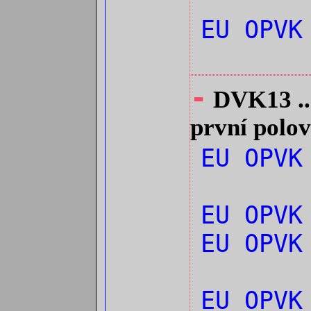
EU OPVK
-
DVK13 ...
první polov
EU OPV
EU OPVK
EU OPV
EU OPV