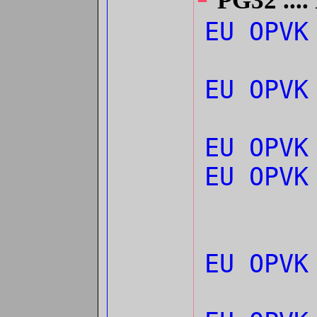
PG32 ....
EU OPVK
EU OPVK
EU OPVK
EU OPVK
EU OPVK