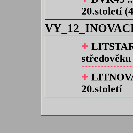
20.století (
VY_12_INOVAC
+
LITSTARA 
středověku 
+
LITNOVA .
20.století