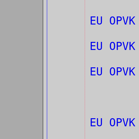
EU OPVK
EU OPVK
EU OPVK
EU OPVK