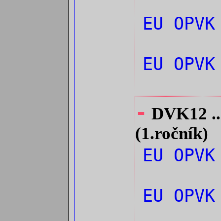
EU OPVK
EU OPVK
-
DVK12 ...
(1.ročník)
EU OPVK
EU OPVK