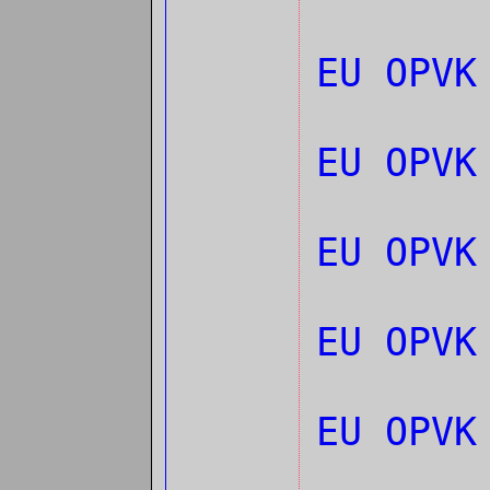
EU OPVK
EU OPVK
EU OPVK
EU OPVK
EU OPVK