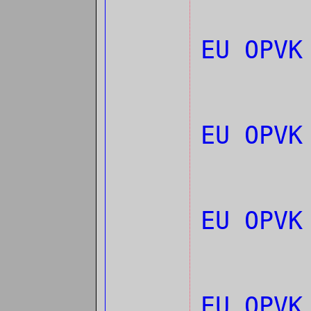
EU OPVK
EU OPVK
EU OPVK
EU OPVK