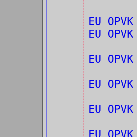
EU OPVK
EU OPVK
EU OPV
EU OPVK
EU OPV
EU OPV