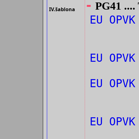
-
PG41 ....
IV.šablona
EU OPVK
EU OPVK
EU OPVK
EU OPVK