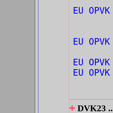
EU OPVK
EU OPVK
EU OPVK
EU OPV
+
DVK23 ...