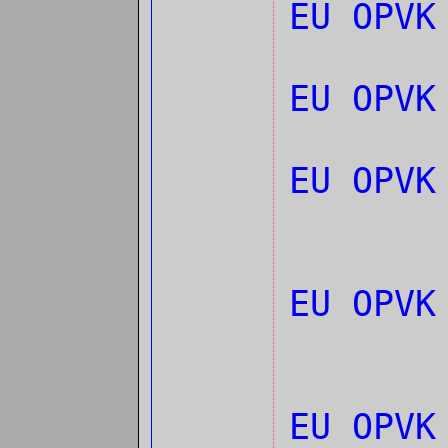
EU OPV
EU OPV
EU OPVK
EU OPVK
EU OPVK