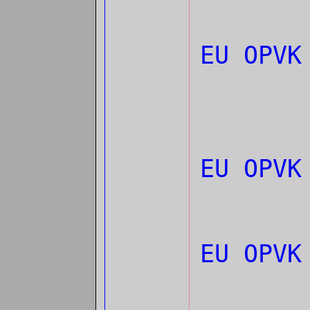
EU OPV
EU OPV
EU OPV