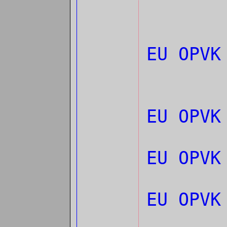
EU OPVK
EU OPVK
EU OPVK
EU OPVK