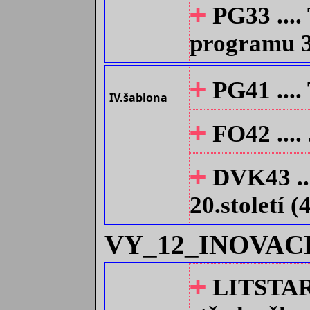
+
PG33 ....
programu
+
PG41 ....
IV.šablona
+
FO42 ....
+
DVK43 ...
20.století (
VY_12_INOVAC
+
LITSTARA 