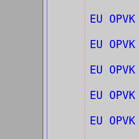
EU OPV
EU OPV
EU OPVK
EU OPVK
EU OPVK