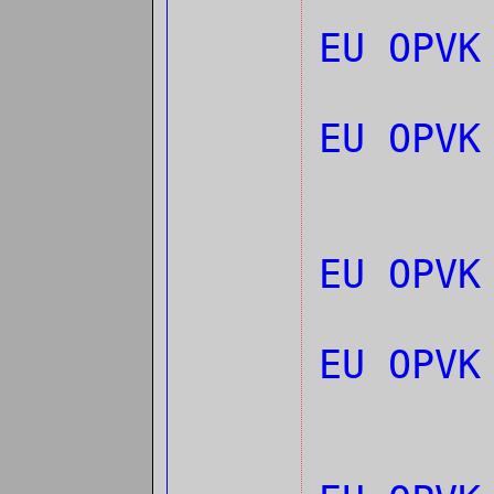
EU OPV
EU OPV
EU OPV
EU OPV