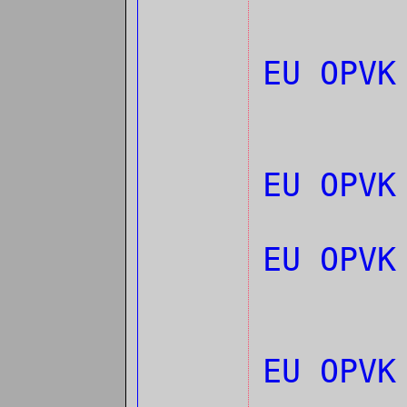
EU OPVK
EU OPVK
EU OPVK
EU OPVK