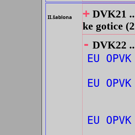
+
DVK21 ...
II.šablona
ke gotice (
-
DVK22 ...
EU OPV
EU OPV
EU OPVK