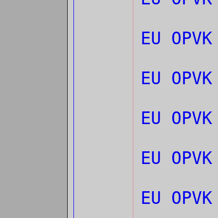
EU OPVK
EU OPVK
EU OPVK
EU OPVK
EU OPVK