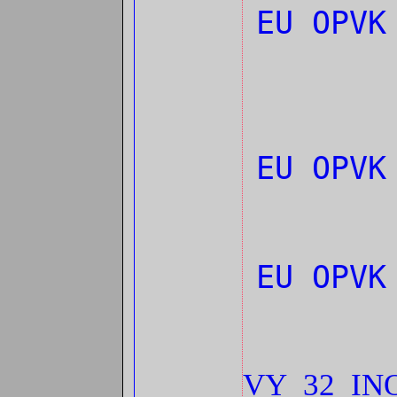
EU OPV
EU OPV
EU OPV
VY_32_INO