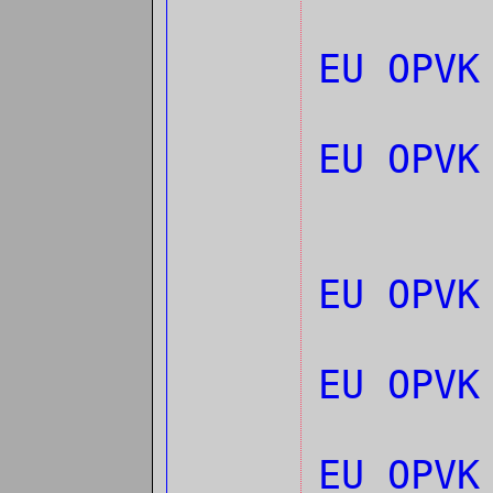
EU OPVK
EU OPVK
EU OPVK
EU OPVK
EU OPVK