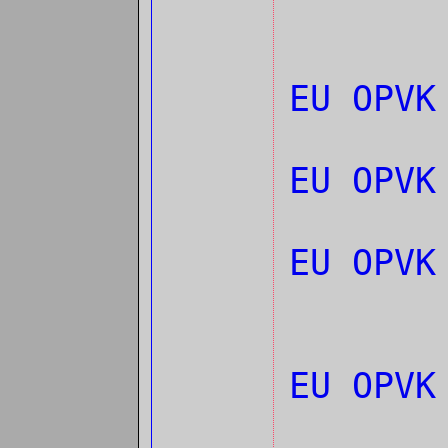
EU OPVK
EU OPVK
EU OPV
EU OPV