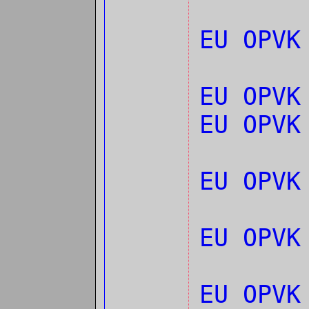
EU OPVK
EU OPVK
EU OPVK
EU OPV
EU OPVK
EU OPV