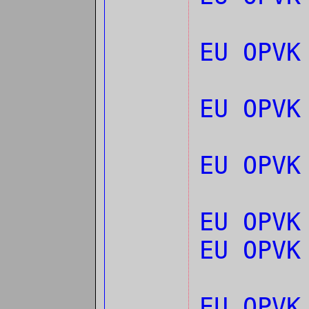
EU OPV
EU OPVK
EU OPVK
EU OPVK
EU OPVK
EU OPVK