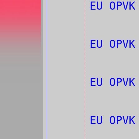
EU OPVK
EU OPVK
EU OPVK
EU OPVK