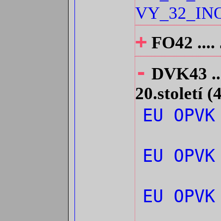
VY_32_INO
+
FO42 ....
-
DVK43 ...
20.století (
EU OPVK
EU OPVK
EU OPVK