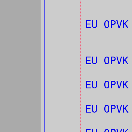
EU OPV
EU OPV
EU OPV
EU OPV