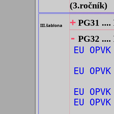
(3.ročník)
+
PG31 ....
III.šablona
-
PG32 ....
EU OPVK
EU OPVK
EU OPVK
EU OPVK