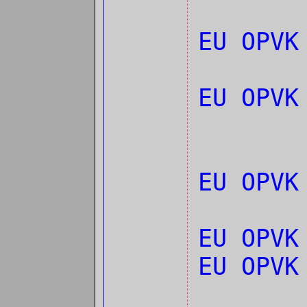
EU OPVK
EU OPVK
EU OPVK
EU OPVK
EU OPVK