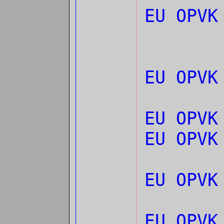
EU OPVK
EU OPV
EU OPVK
EU OPV
EU OPVK
EU OPVK