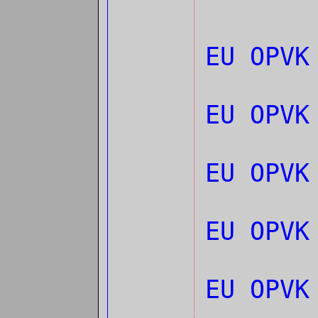
EU OPVK
EU OPVK
EU OPVK
EU OPVK
EU OPVK