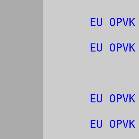
EU OPVK
EU OPVK
EU OPVK
EU OPVK