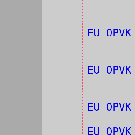
EU OPV
EU OPVK
EU OPVK
EU OPVK