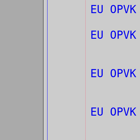
EU OPV
EU OPV
EU OPV
EU OPV