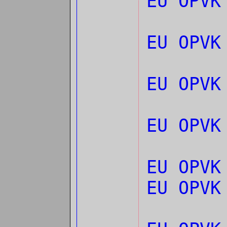
EU OPV
EU OPV
EU OPVK
EU OPVK
EU OPVK
EU OPVK