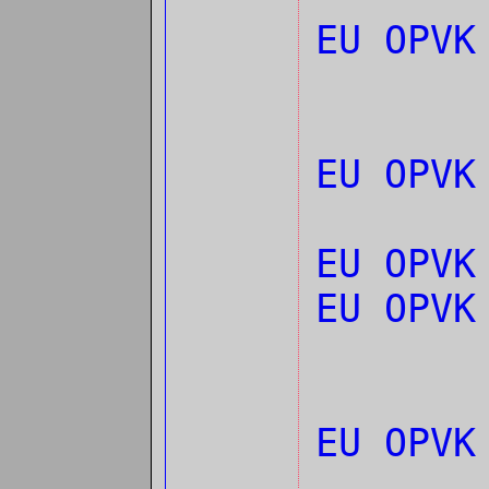
EU OPVK
EU OPVK
EU OPVK
EU OPVK
EU OPVK