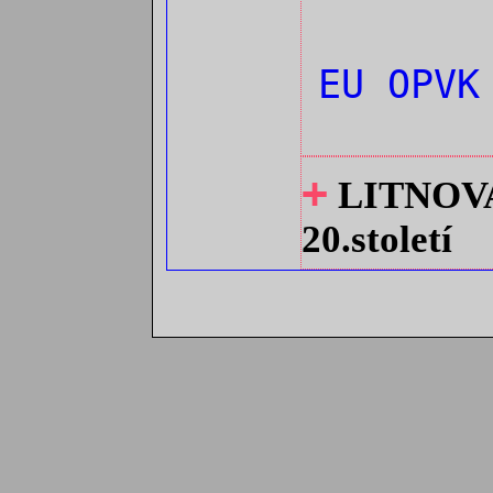
EU OPVK
+
LITNOVA .
20.století