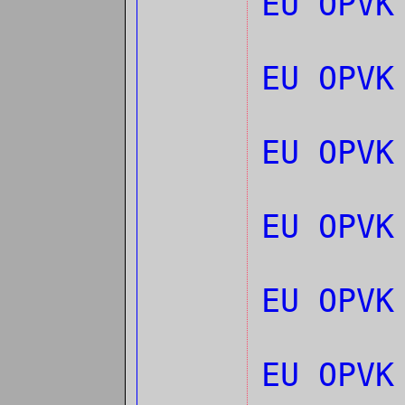
EU OPV
EU OPVK
EU OPV
EU OPV
EU OPV
EU OPVK