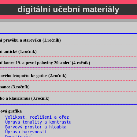
digitální učební materiály
 pravěku a starověku (1.ročník)
 antické (1.ročník)
konce 19. a první poloviny 20.století (4.ročník)
vého letopočtu ke gotice (2.ročník)
ance (3.ročník)
o a klasicismus (3.ročník)
ová grafika
 Velikost, rozlišení a ořez
 Úprava tonality a kontrastu
 Barvový prostor a hloubka
. Úprava barevnosti
. Doostřování