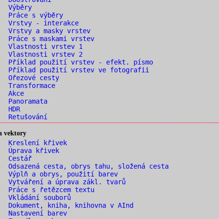
. Výběry
. Práce s výběry
. Vrstvy - interakce
 Vrstvy a masky vrstev
 Práce s maskami vrstev
. Vlastnosti vrstev 1
. Vlastnosti vrstev 2
 Příklad použití vrstev - efekt. písmo
 Příklad použití vrstev ve fotografii
. Ořezové cesty
. Transformace
. Akce
. Panoramata
. HDR
. Retušování
a vektory
. Kreslení křivek
. Úprava křivek
. Cestář
 Odsazená cesta, obrys tahu, složená cesta
 Výplň a obrys, použití barev
 Vytváření a úprava zákl. tvarů
 Práce s řetězcem textu
. Vkládání souborů
 Dokument, kniha, knihovna v AInd
. Nastavení barev