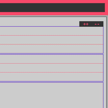
++
--