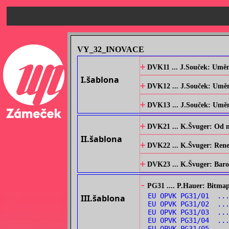
VY_32_INOVACE
+
DVK11 ... J.Souček: Umění
I.šablona
+
DVK12 ... J.Souček: Umění
+
DVK13 ... J.Souček: Umění 
+
DVK21 ... K.Švuger: Od no
II.šablona
+
DVK22 ... K.Švuger: Renes
+
DVK23 ... K.Švuger: Barok
-
PG31 .... P.Hauer: Bitmap
EU OPVK PG31/01 ...
III.šablona
EU OPVK PG31/02 ...
EU OPVK PG31/03 ...
EU OPVK PG31/04 ..
EU OPVK PG31/05 ..