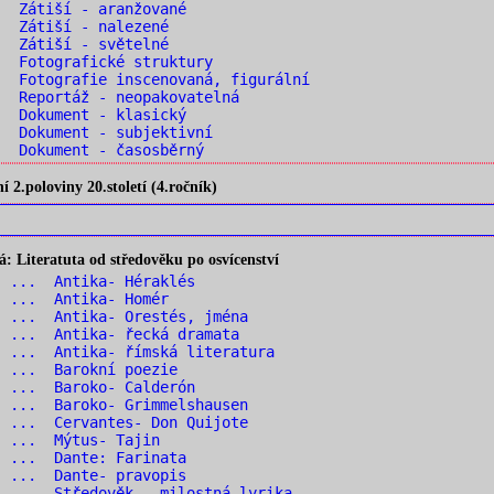
. Zátiší - aranžované
. Zátiší - nalezené
. Zátiší - světelné
 Fotografické struktury
 Fotografie inscenovaná, figurální
 Reportáž - neopakovatelná
. Dokument - klasický
 Dokument - subjektivní
 Dokument - časosběrný
2.poloviny 20.století (4.ročník)
 Literatuta od středověku po osvícenství
1 ... Antika- Héraklés
2 ... Antika- Homér
 ... Antika- Orestés, jména
 ... Antika- řecká dramata
 ... Antika- římská literatura
6 ... Barokní poezie
7 ... Baroko- Calderón
 ... Baroko- Grimmelshausen
 ... Cervantes- Don Quijote
0 ... Mýtus- Tajin
1 ... Dante: Farinata
2 ... Dante- pravopis
 ... Středověk – milostná lyrika