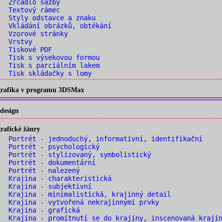
. Zrcadlo sazby
. Textový rámec
 Styly odstavce a znaku
 Vkládání obrázků, obtékání
. Vzorové stránky
. Vrstvy
. Tiskové PDF
 Tisk s výsekovou formou
 Tisk s parciálním lakem
 Tisk skládačky s lomy
 grafika v programu 3DSMax
design
rafické žánry
 Portrét - jednoduchý, informativní, identifikační
 Portrét - psychologický
 Portrét - stylizovaný, symbolistický
 Portrét - dokumentární
. Portrét - nalezený
 Krajina - charakteristická
 Krajina - subjektivní
 Krajina - minimalistická, krajinný detail
 Krajina - vytvořená nekrajinnými prvky
. Krajina - grafická
 Krajina - promítnutí se do krajiny, inscenovaná kraji